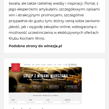
świata, ale także rzetelnej wiedzy i inspiracji. Portal, z
jego eksperckimi artykułami, szczegółowymi opisami
win i atrakcyjnymi promocjami, szczególnie
przypadnie do gustu tym, którzy cenią sobie zarówno
jakość, jak i wygodę zakupów online, wzbogaconą o
możliwość uczestniczenia w ekskluzywnych ofertach
Klubu Kocham Wino.
Podobne strony do winezja.pl