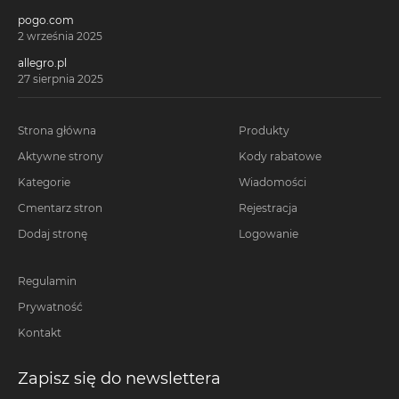
pogo.com
2 września 2025
allegro.pl
27 sierpnia 2025
Strona główna
Produkty
Aktywne strony
Kody rabatowe
Kategorie
Wiadomości
Cmentarz stron
Rejestracja
Dodaj stronę
Logowanie
Regulamin
Prywatność
Kontakt
Zapisz się do newslettera