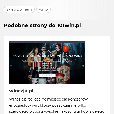
sklep z winem
wino
Podobne strony do 101win.pl
winezja.pl
Winezja.pl to idealne miejsce dla koneserów i
entuzjastów win, którzy poszukują nie tylko
szerokiego wyboru wysokiej jakości trunków z całego