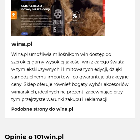
wina.pl
Wina.pl umożliwia miłośnikom win dostęp do
szerokiej gamy wysokiej jakości win z całego świata,
w tym ekskluzywnych i limitowanych edycji, dzięki
samodzielnemu importowi, co gwarantuje atrakcyjne
ceny. Sklep oferuje również bogaty wybór akcesoriów
winiarskich, idealnych na prezent, zapewniając przy
tym przejrzyste warunki zakupu i reklamacji.
Podobne strony do wina.pl
Opinie o 101win.pl