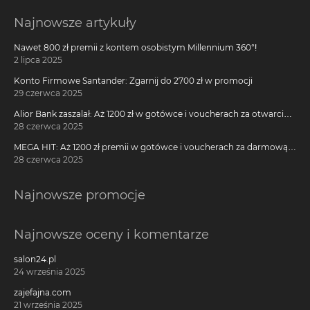
Najnowsze artykuły
Nawet 800 zł premii z kontem osobistym Millennium 360°!
2 lipca 2025
Konto Firmowe Santander: Zgarnij do 2700 zł w promocji
29 czerwca 2025
Alior Bank zaszalał: Aż 1200 zł w gotówce i voucherach za otwarcie
darmowego konta!
28 czerwca 2025
MEGA HIT: Aż 1200 zł premii w gotówce i voucherach za darmową
kartę kredytową Citi Simplicity
28 czerwca 2025
Najnowsze promocje
Najnowsze oceny i komentarze
salon24.pl
24 września 2025
zajefajna.com
21 września 2025