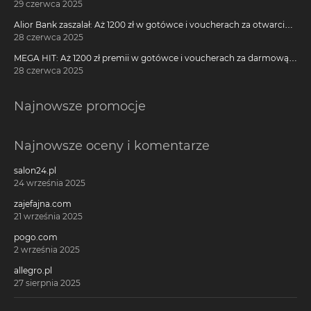
29 czerwca 2025
Alior Bank zaszalał: Aż 1200 zł w gotówce i voucherach za otwarcie
darmowego konta!
28 czerwca 2025
MEGA HIT: Aż 1200 zł premii w gotówce i voucherach za darmową
kartę kredytową Citi Simplicity
28 czerwca 2025
Najnowsze promocje
Najnowsze oceny i komentarze
salon24.pl
24 września 2025
zajefajna.com
21 września 2025
pogo.com
2 września 2025
allegro.pl
27 sierpnia 2025