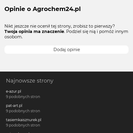
Opinie o Agrochem24.pl
Nikt jeszcze nie ocenił tej strony, zrobisz to pierwszy?
Twoja opinia ma znaczenie
. Podziel się nią i pomóż innym
osobom.
Dodaj opinie
Najnowsze strony
e-azur.pl
9 podobnych stron
pat-art.pl
9 podobnych stron
tasiemkaisznurek.pl
9 podobnych stron