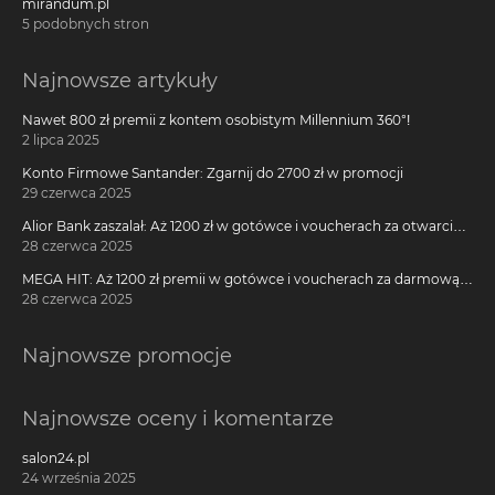
mirandum.pl
5 podobnych stron
Najnowsze artykuły
Nawet 800 zł premii z kontem osobistym Millennium 360°!
2 lipca 2025
Konto Firmowe Santander: Zgarnij do 2700 zł w promocji
29 czerwca 2025
Alior Bank zaszalał: Aż 1200 zł w gotówce i voucherach za otwarcie
darmowego konta!
28 czerwca 2025
MEGA HIT: Aż 1200 zł premii w gotówce i voucherach za darmową
kartę kredytową Citi Simplicity
28 czerwca 2025
Najnowsze promocje
Najnowsze oceny i komentarze
salon24.pl
24 września 2025