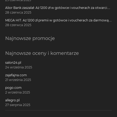
Alior Bank zaszalał: Aż 1200 zł w gotówce i voucherach za otwarcie
darmowego konta!
28 czerwca 2025
MEGA HIT: Aż 1200 zł premii w gotówce i voucherach za darmową
kartę kredytową Citi Simplicity
28 czerwca 2025
Najnowsze promocje
Najnowsze oceny i komentarze
salon24.pl
24 września 2025
zajefajna.com
21 września 2025
pogo.com
2 września 2025
allegro.pl
27 sierpnia 2025