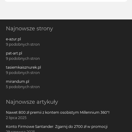
Najnowsze strony
e-azur.pl
9 podobnych stron
pat-art.pl
9 podobnych stron
tasiemkaisznurek.pl
9 podobnych stron
mirandum.pl
5 podobnych stron
Najnowsze artykuły
Nawet 800 zł premii z kontem osobistym Millennium 360°!
2 lipca 2025
Konto Firmowe Santander: Zgarnij do 2700 zł w promocji
29 czerwca 2025