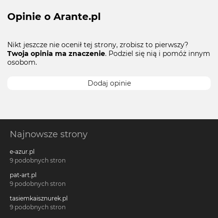
Opinie o Arante.pl
Nikt jeszcze nie ocenił tej strony, zrobisz to pierwszy?
Twoja opinia ma znaczenie
. Podziel się nią i pomóż innym
osobom.
Dodaj opinie
Najnowsze strony
e-azur.pl
9 podobnych stron
pat-art.pl
9 podobnych stron
tasiemkaisznurek.pl
9 podobnych stron