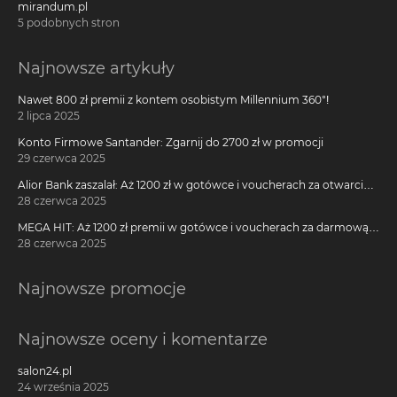
mirandum.pl
5 podobnych stron
Najnowsze artykuły
Nawet 800 zł premii z kontem osobistym Millennium 360°!
2 lipca 2025
Konto Firmowe Santander: Zgarnij do 2700 zł w promocji
29 czerwca 2025
Alior Bank zaszalał: Aż 1200 zł w gotówce i voucherach za otwarcie
darmowego konta!
28 czerwca 2025
MEGA HIT: Aż 1200 zł premii w gotówce i voucherach za darmową
kartę kredytową Citi Simplicity
28 czerwca 2025
Najnowsze promocje
Najnowsze oceny i komentarze
salon24.pl
24 września 2025