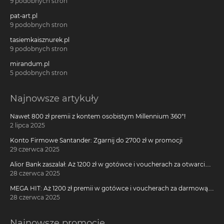
9 podobnych stron
pat-art.pl
9 podobnych stron
tasiemkaisznurek.pl
9 podobnych stron
mirandum.pl
5 podobnych stron
Najnowsze artykuły
Nawet 800 zł premii z kontem osobistym Millennium 360°!
2 lipca 2025
Konto Firmowe Santander: Zgarnij do 2700 zł w promocji
29 czerwca 2025
Alior Bank zaszalał: Aż 1200 zł w gotówce i voucherach za otwarcie
darmowego konta!
28 czerwca 2025
MEGA HIT: Aż 1200 zł premii w gotówce i voucherach za darmową
kartę kredytową Citi Simplicity
28 czerwca 2025
Najnowsze promocje