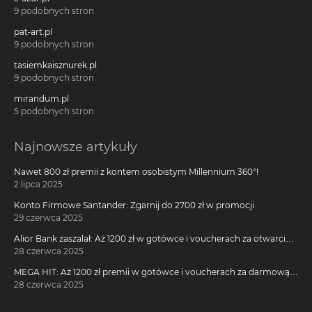
9 podobnych stron
pat-art.pl
9 podobnych stron
tasiemkaisznurek.pl
9 podobnych stron
mirandum.pl
5 podobnych stron
Najnowsze artykuły
Nawet 800 zł premii z kontem osobistym Millennium 360°!
2 lipca 2025
Konto Firmowe Santander: Zgarnij do 2700 zł w promocji
29 czerwca 2025
Alior Bank zaszalał: Aż 1200 zł w gotówce i voucherach za otwarcie
darmowego konta!
28 czerwca 2025
MEGA HIT: Aż 1200 zł premii w gotówce i voucherach za darmową
kartę kredytową Citi Simplicity
28 czerwca 2025