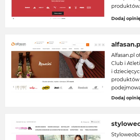
produktów.
Dodaj opini
alfasan.p
Alfasan.pl 
Club i Atle
i dziecięcy
produktów z
podejmowan
Dodaj opini
styloweo
Styloweobca