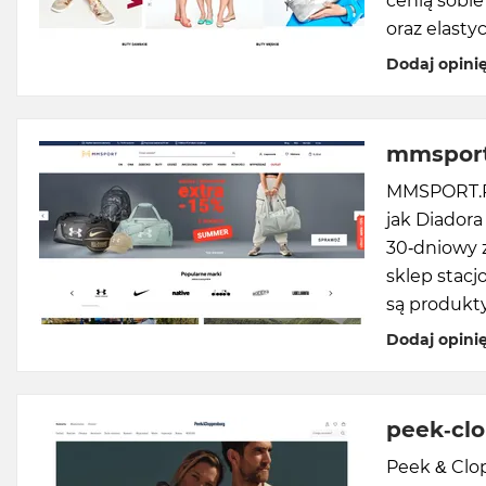
cenią sobie
oraz elasty
Dodaj opini
mmsport
MMSPORT.PL
jak Diador
30-dniowy 
sklep stac
są produkty
Dodaj opini
peek-cl
Peek & Clo