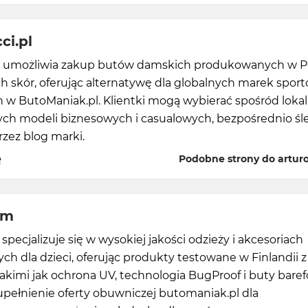
ci.pl
ci umożliwia zakup butów damskich produkowanych w Po
h skór, oferując alternatywę dla globalnych marek spor
 w ButoManiak.pl. Klientki mogą wybierać spośród lokal
ch modeli biznesowych i casualowych, bezpośrednio śl
zez blog marki.
ę
Podobne strony do arturov
om
pecjalizuje się w wysokiej jakości odzieży i akcesoriach
h dla dzieci, oferując produkty testowane w Finlandii z
akimi jak ochrona UV, technologia BugProof i buty baref
pełnienie oferty obuwniczej butomaniak.pl dla