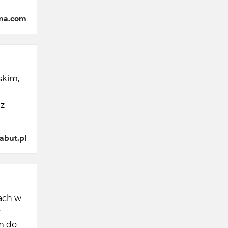
ima.com
skim,
 z
abut.pl
jach w
r
m do