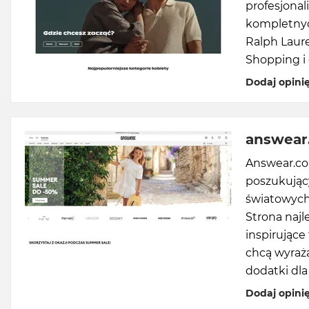
profesjona
kompletnyc
Ralph Laur
Shopping i
Dodaj opini
answear
Answear.co
poszukując
światowych
Strona najl
inspirujące
chcą wyraża
dodatki dla 
Dodaj opini