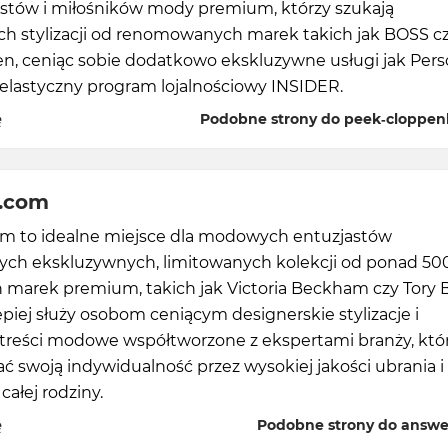
listów i miłośników mody premium, którzy szukają
h stylizacji od renomowanych marek takich jak BOSS c
en, ceniąc sobie dodatkowo ekskluzywne usługi jak Pers
 elastyczny program lojalnościowy INSIDER.
ę
Podobne strony do peek-cloppen
.com
m to idealne miejsce dla modowych entuzjastów
ych ekskluzywnych, limitowanych kolekcji od ponad 50
 marek premium, takich jak Victoria Beckham czy Tory 
epiej służy osobom ceniącym designerskie stylizacje i
 treści modowe współtworzone z ekspertami branży, któ
ć swoją indywidualność przez wysokiej jakości ubrania i
całej rodziny.
ę
Podobne strony do answ