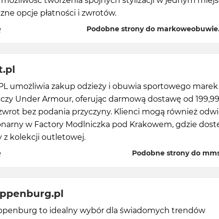
 możliwość tworzenia spójnych stylizacji w jednym miej
czne opcje płatności i zwrotów.
ę
Podobne strony do markoweobuwie
.pl
 umożliwia zakup odzieży i obuwia sportowego marek 
a czy Under Armour, oferując darmową dostawę od 199,99
zwrot bez podania przyczyny. Klienci mogą również odwi
jonarny w Factory Modlniczka pod Krakowem, gdzie dos
 z kolekcji outletowej.
ę
Podobne strony do mms
oppenburg.pl
ppenburg to idealny wybór dla świadomych trendów