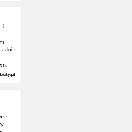
 i
mi
ygodnie
en.
buty.pl
ego
zy