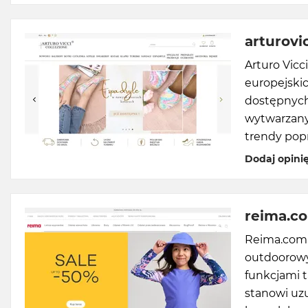
arturovic
Arturo Vic
europejskic
dostępnych
wytwarzany
trendy popr
Dodaj opini
reima.c
Reima.com s
outdoorowyc
funkcjami t
stanowi uzu