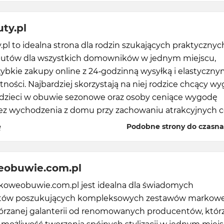
ty.pl
pl to idealna strona dla rodzin szukających praktycznych
tów dla wszystkich domowników w jednym miejscu,
zybkie zakupy online z 24-godzinną wysyłką i elastyczny
tności. Najbardziej skorzystają na niej rodzice chcący w
 dzieci w obuwie sezonowe oraz osoby ceniące wygodę
z wychodzenia z domu przy zachowaniu atrakcyjnych c
ę
Podobne strony do czasna
obuwie.com.pl
koweobuwie.com.pl jest idealna dla świadomych
ów poszukujących kompleksowych zestawów markow
kórzanej galanterii od renomowanych producentów, któr