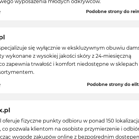
wego wyposażenia młodych odkrywców.
ę
Podobne strony do re
pl
l specjalizuje się wyłącznie w ekskluzywnym obuwiu dam
ty wykonane z wysokiej jakości skóry z 24-miesięczną
co zapewnia trwałość i komfort niedostępne w sklepach
sortymentem.
ę
Podobne strony do elit
.pl
 oferuje fizyczne punkty odbioru w ponad 150 lokalizac
e, co pozwala klientom na osobiste przymierzenie i odbió
ącząc wygodę zakupów online z bezpośrednim dostępe