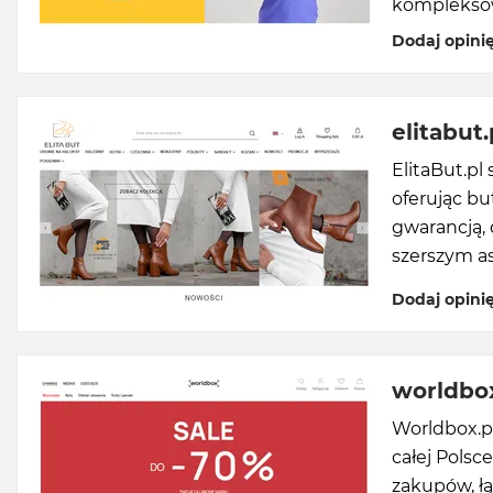
komplekso
Dodaj opini
elitabut.
ElitaBut.p
oferując bu
gwarancją, 
szerszym a
Dodaj opini
worldbox
Worldbox.pl
całej Polsc
zakupów, ł