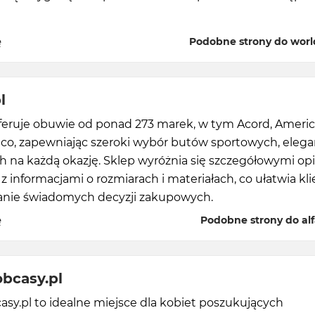
ę
Podobne strony do worl
l
oferuje obuwie od ponad 273 marek, w tym Acord, Ameri
tico, zapewniając szeroki wybór butów sportowych, eleg
ch na każdą okazję. Sklep wyróżnia się szczegółowymi op
 informacjami o rozmiarach i materiałach, co ułatwia k
ie świadomych decyzji zakupowych.
ę
Podobne strony do alf
bcasy.pl
sy.pl to idealne miejsce dla kobiet poszukujących