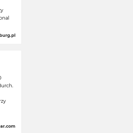
zy
onal
burg.pl
0
Burch.
rzy
ear.com