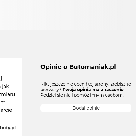
Opinie o Butomaniak.pl
j
Nikt jeszcze nie ocenił tej strony, zrobisz to
 jak
pierwszy?
Twoja opinia ma znaczenie
.
ozmiaru
Podziel się nią i pomóż innym osobom.
bom
Dodaj opinie
arcie
buty.pl