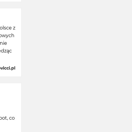
lsce z
towych
nie
edząc
icci.pl
oot, co