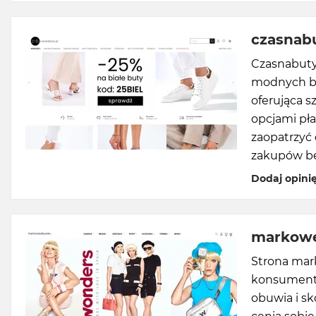
czasnabu
Czasnabuty.
modnych bu
oferująca s
opcjami pła
zaopatrzyć
zakupów be
Dodaj opini
markowe
Strona mar
konsument
obuwia i s