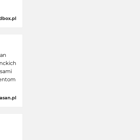
dbox.pl
can
anckich
isami
lientom
asan.pl