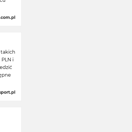
scu
.com.pl
takich
 PLN i
edzić
tępne
port.pl