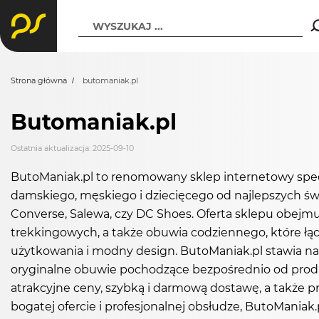
WYSZUKAJ ...
Strona główna
butomaniak.pl
Butomaniak.pl
Ostatnia aktualizacja: 2025-09-10
ButoManiak.pl to renomowany sklep internetowy specj
damskiego, męskiego i dziecięcego od najlepszych świ
Converse, Salewa, czy DC Shoes. Oferta sklepu obejm
trekkingowych, a także obuwia codziennego, które łą
użytkowania i modny design. ButoManiak.pl stawia na
oryginalne obuwie pochodzące bezpośrednio od prod
atrakcyjne ceny, szybką i darmową dostawę, a także pr
bogatej ofercie i profesjonalnej obsłudze, ButoMania