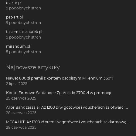
e-azur.pl
9 podobnych stron
pat-art.pl
9 podobnych stron
tasiemkaisznurek.pl
9 podobnych stron
mirandum.pl
5 podobnych stron
Najnowsze artykuły
Nawet 800 zł premii z kontem osobistym Millennium 360°!
2 lipca 2025
Konto Firmowe Santander: Zgarnij do 2700 zł w promocji
29 czerwca 2025
Alior Bank zaszalał: Aż 1200 zł w gotówce i voucherach za otwarcie
darmowego konta!
28 czerwca 2025
MEGA HIT: Aż 1200 zł premii w gotówce i voucherach za darmową
kartę kredytową Citi Simplicity
28 czerwca 2025