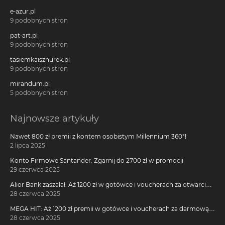
e-azur.pl
9 podobnych stron
pat-art.pl
9 podobnych stron
tasiemkaisznurek.pl
9 podobnych stron
mirandum.pl
5 podobnych stron
Najnowsze artykuły
Nawet 800 zł premii z kontem osobistym Millennium 360°!
2 lipca 2025
Konto Firmowe Santander: Zgarnij do 2700 zł w promocji
29 czerwca 2025
Alior Bank zaszalał: Aż 1200 zł w gotówce i voucherach za otwarcie
darmowego konta!
28 czerwca 2025
MEGA HIT: Aż 1200 zł premii w gotówce i voucherach za darmową
kartę kredytową Citi Simplicity
28 czerwca 2025