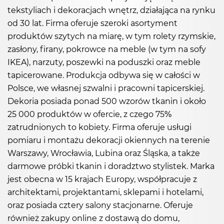
tekstyliach i dekoracjach wnętrz, działająca na rynku
od 30 lat. Firma oferuje szeroki asortyment
produktów szytych na miarę, w tym rolety rzymskie,
zasłony, firany, pokrowce na meble (w tym na sofy
IKEA), narzuty, poszewki na poduszki oraz meble
tapicerowane. Produkcja odbywa się w całości w
Polsce, we własnej szwalni i pracowni tapicerskiej.
Dekoria posiada ponad 500 wzorów tkanin i około
25 000 produktów w ofercie, z czego 75%
zatrudnionych to kobiety. Firma oferuje usługi
pomiaru i montażu dekoracji okiennych na terenie
Warszawy, Wrocławia, Lubina oraz Śląska, a także
darmowe próbki tkanin i doradztwo stylistek. Marka
jest obecna w 15 krajach Europy, współpracuje z
architektami, projektantami, sklepami i hotelami,
oraz posiada cztery salony stacjonarne. Oferuje
również zakupy online z dostawą do domu,