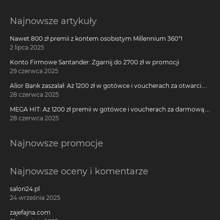
Najnowsze artykuły
Nawet 800 zł premii z kontem osobistym Millennium 360°!
2 lipca 2025
Konto Firmowe Santander: Zgarnij do 2700 zł w promocji
29 czerwca 2025
Alior Bank zaszalał: Aż 1200 zł w gotówce i voucherach za otwarcie
darmowego konta!
28 czerwca 2025
MEGA HIT: Aż 1200 zł premii w gotówce i voucherach za darmową
kartę kredytową Citi Simplicity
28 czerwca 2025
Najnowsze promocje
Najnowsze oceny i komentarze
salon24.pl
24 września 2025
zajefajna.com