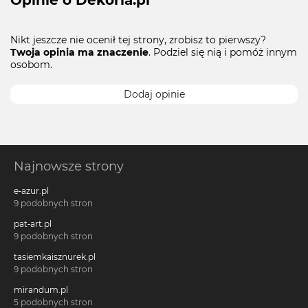
Nikt jeszcze nie ocenił tej strony, zrobisz to pierwszy?
Twoja opinia ma znaczenie
. Podziel się nią i pomóż innym
osobom.
Dodaj opinie
Najnowsze strony
e-azur.pl
9 podobnych stron
pat-art.pl
9 podobnych stron
tasiemkaisznurek.pl
9 podobnych stron
mirandum.pl
5 podobnych stron