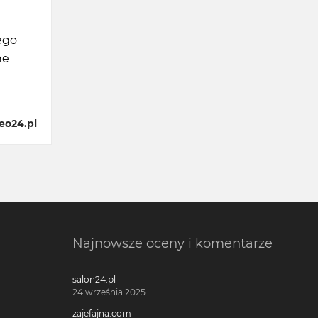
ego
ne
eo24.pl
Najnowsze oceny i komentarze
salon24.pl
24 września 2025
zajefajna.com