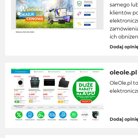
samego lub
klientów p
elektronic
zamówienia
ich obniżen
Dodaj opini
oleole.pl
OleOle.pl t
elektronicz
Dodaj opini