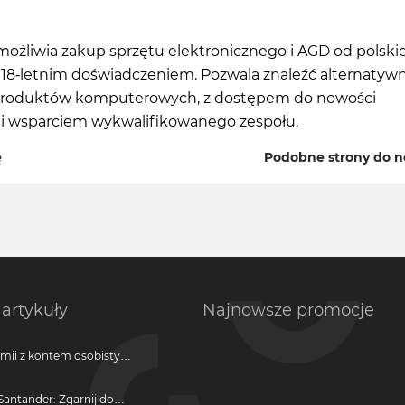
możliwia zakup sprzętu elektronicznego i AGD od polski
 18-letnim doświadczeniem. Pozwala znaleźć alternatyw
 produktów komputerowych, z dostępem do nowości
i wsparciem wykwalifikowanego zespołu.
ę
Podobne strony do n
artykuły
Najnowsze promocje
emii z kontem osobistym
antander: Zgarnij do