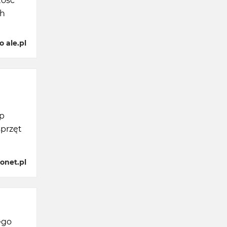
tość
ch
 ale.pl
ep
sprzęt
onet.pl
ego