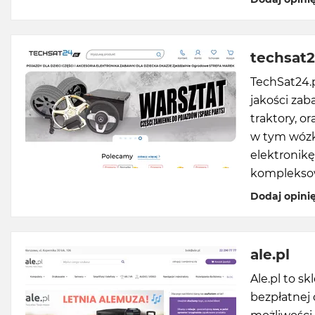
techsat2
TechSat24.p
jakości zab
traktory, o
w tym wózk
elektronikę
kompleksow
Dodaj opini
ale.pl
Ale.pl to s
bezpłatnej