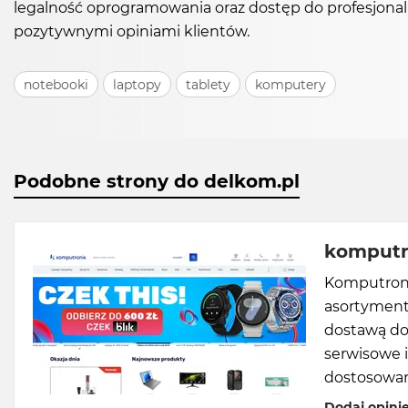
legalność oprogramowania oraz dostęp do profesjonaln
pozytywnymi opiniami klientów.
notebooki
laptopy
tablety
komputery
Podobne strony do delkom.pl
komputr
Komputronik
asortyment
dostawą do
serwisowe i
dostosowan
Dodaj opini