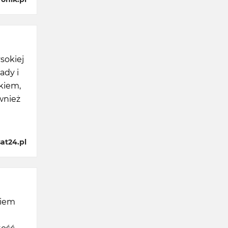
sokiej
ady i
kiem,
wnież
at24.pl
niem