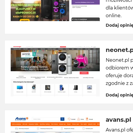
możliwości
dla klientó
online.
Dodaj opini
neonet.p
Neonet.pl p
odbiorem w
oferuje dor
zgodnie z z
Dodaj opini
avans.pl
Avans.pl of