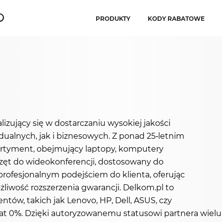
PRODUKTY
KODY RABATOWE
zujący się w dostarczaniu wysokiej jakości
dualnych, jak i biznesowych. Z ponad 25-letnim
ortyment, obejmujący laptopy, komputery
rzęt do wideokonferencji, dostosowany do
rofesjonalnym podejściem do klienta, oferując
iwość rozszerzenia gwarancji. Delkom.pl to
ntów, takich jak Lenovo, HP, Dell, ASUS, czy
 rat 0%. Dzięki autoryzowanemu statusowi partnera wiel