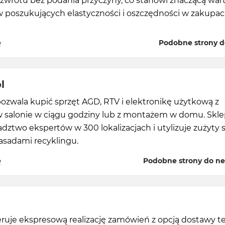
 zwrotu bez podania przyczyny, co stanowi znaczącą war
w poszukujących elastyczności i oszczędności w zakupa
ę
Podobne strony do
l
ozwala kupić sprzęt AGD, RTV i elektronikę użytkową z
 salonie w ciągu godziny lub z montażem w domu. Skl
adztwo ekspertów w 300 lokalizacjach i utylizuje zużyty 
asadami recyklingu.
ę
Podobne strony do ne
eruje ekspresową realizację zamówień z opcją dostawy t