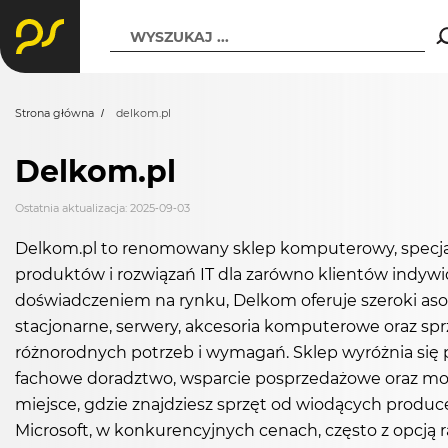
WYSZUKAJ ...
Strona główna
delkom.pl
Delkom.pl
Ostatnia aktualizacja: 2025-09-03
Delkom.pl to renomowany sklep komputerowy, specjali
produktów i rozwiązań IT dla zarówno klientów indywi
doświadczeniem na rynku, Delkom oferuje szeroki as
stacjonarne, serwery, akcesoria komputerowe oraz sp
różnorodnych potrzeb i wymagań. Sklep wyróżnia się p
fachowe doradztwo, wsparcie posprzedażowe oraz możl
miejsce, gdzie znajdziesz sprzęt od wiodących produce
Microsoft, w konkurencyjnych cenach, często z opcją