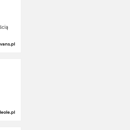
ścią
vans.pl
eole.pl