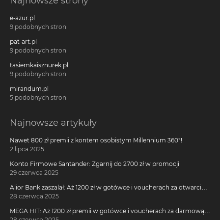
Najnowsze strony
e-azur.pl
9 podobnych stron
pat-art.pl
9 podobnych stron
tasiemkaisznurek.pl
9 podobnych stron
mirandum.pl
5 podobnych stron
Najnowsze artykuły
Nawet 800 zł premii z kontem osobistym Millennium 360°!
2 lipca 2025
Konto Firmowe Santander: Zgarnij do 2700 zł w promocji
29 czerwca 2025
Alior Bank zaszalał: Aż 1200 zł w gotówce i voucherach za otwarcie
darmowego konta!
28 czerwca 2025
MEGA HIT: Aż 1200 zł premii w gotówce i voucherach za darmową
kartę kredytową Citi Simplicity
28 czerwca 2025