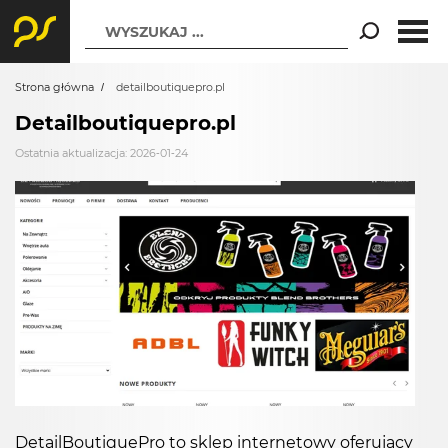
WYSZUKAJ ...
Strona główna
detailboutiquepro.pl
Detailboutiquepro.pl
Ostatnia aktualizacja: 2026-01-24
DetailBoutiquePro to sklep internetowy oferujący