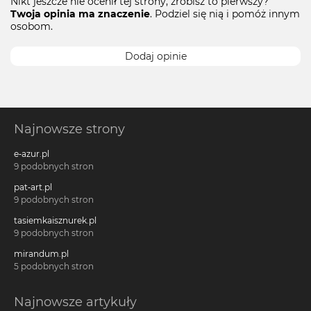
Nikt jeszcze nie ocenił tej strony, zrobisz to pierwszy?
Twoja opinia ma znaczenie
. Podziel się nią i pomóż innym
osobom.
Dodaj opinie
Najnowsze strony
e-azur.pl
9 podobnych stron
pat-art.pl
9 podobnych stron
tasiemkaisznurek.pl
9 podobnych stron
mirandum.pl
5 podobnych stron
Najnowsze artykuły