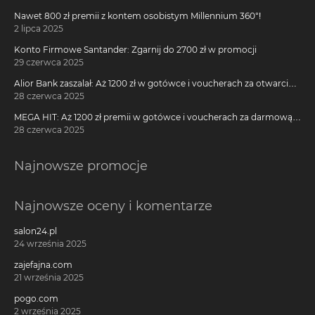
Nawet 800 zł premii z kontem osobistym Millennium 360°!
2 lipca 2025
Konto Firmowe Santander: Zgarnij do 2700 zł w promocji
29 czerwca 2025
Alior Bank zaszalał: Aż 1200 zł w gotówce i voucherach za otwarcie
darmowego konta!
28 czerwca 2025
MEGA HIT: Aż 1200 zł premii w gotówce i voucherach za darmową
kartę kredytową Citi Simplicity
28 czerwca 2025
Najnowsze promocje
Najnowsze oceny i komentarze
salon24.pl
24 września 2025
zajefajna.com
21 września 2025
pogo.com
2 września 2025