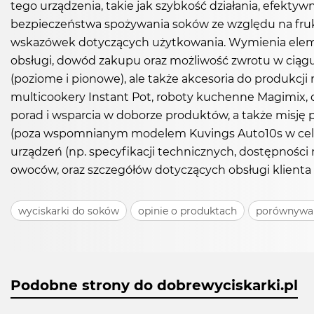
tego urządzenia, takie jak szybkość działania, efekty
bezpieczeństwa spożywania soków ze względu na fruktoz
wskazówek dotyczących użytkowania. Wymienia elementy
obsługi, dowód zakupu oraz możliwość zwrotu w ciągu 
(poziome i pionowe), ale także akcesoria do produkcji 
multicookery Instant Pot, roboty kuchenne Magimix, 
porad i wsparcia w doborze produktów, a także misję
(poza wspomnianym modelem Kuvings Auto10s w celach
urządzeń (np. specyfikacji technicznych, dostępnoś
owoców, oraz szczegółów dotyczących obsługi klient
wyciskarki do soków
opinie o produktach
porównywa
Podobne strony do dobrewyciskarki.pl