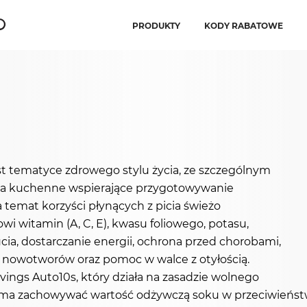
PRODUKTY
KODY RABATOWE
st tematyce zdrowego stylu życia, ze szczególnym
nia kuchenne wspierające przygotowywanie
 temat korzyści płynących z picia świeżo
i witamin (A, C, E), kwasu foliowego, potasu,
cia, dostarczanie energii, ochrona przed chorobami,
a nowotworów oraz pomoc w walce z otyłością.
vings Auto10s, który działa na zasadzie wolnego
, co ma zachowywać wartość odżywczą soku w przeciwień