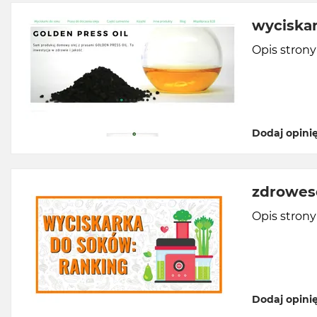
wyciskar
Opis stron
Dodaj opini
zdrowes
Opis stron
Dodaj opini