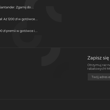
antander: Zgarnij do
ji
ał: Aż 1200 zł w gotówce i
otwarcie darmowego
0 zł premii w gotówce i
darmową kartę kredytową
Zapisz się
Otrzymuj raz n
rabatowych! Mus
Twój adres e