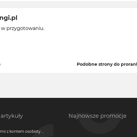
ngi.pl
y w przygotowaniu.
ę
Podobne strony do prorank
artykuły
Najnowsze promocje
emii z kontem osobistym