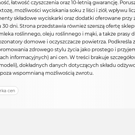
wność, łatwość czyszczenia oraz 10-letnią gwarancję. Por
ę, możliwości wyciskania soku z liści i ziół, wpływu li
 składowe wyciskarki oraz dodatki oferowane przy zakup
30 dni. Strona przedstawia również szerszą ofertę skle
mleka roślinnego, oleju roślinnego i mąki, a także prasy 
ozonatory domowe i oczyszczacze powietrza. Podkreśla 
 promowania zdrowego stylu życia jako prostego i przy
 informacyjnych) ani cen. W treści brakuje szczegóło
ci modeli), dokładnych danych dotyczących składu odż
a poza wspomnianą możliwością zwrotu.
rka cen