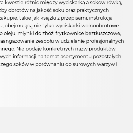
usza kwestie różnic między wyciskarką a sokowirówką,
czby obrotów na jakość soku oraz praktycznych
ie, takie jak książki z przepisami, instrukcja
pu, obejmującą nie tylko wyciskarki wolnoobrotowe
do oleju, młynki do zbóż, frytkownice beztłuszczowe,
zaangażowanie zespołu w udzielanie profesjonalnych
jemnego. Nie podaje konkretnych nazw produktów
wych informacji na temat asortymentu pozostałych
ywczego soków w porównaniu do surowych warzyw i