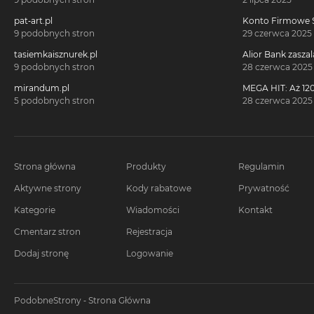
pat-art.pl
Konto Firmowe S
2700 zł w promoc
9 podobnych stron
29 czerwca 2025
tasiemkaisznurek.pl
Alior Bank zaszal
voucherach za 
9 podobnych stron
28 czerwca 2025
konta!
mirandum.pl
MEGA HIT: Aż 120
voucherach za 
5 podobnych stron
28 czerwca 2025
Citi Simplicity
Strona główna
Produkty
Regulamin
Aktywne strony
Kody rabatowe
Prywatność
Kategorie
Wiadomości
Kontakt
Cmentarz stron
Rejestracja
Dodaj stronę
Logowanie
PodobneStrony - Strona Główna