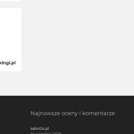
ingi.pl
Najnowsze oceny i komentarze
salon24.pl
24 września 2025