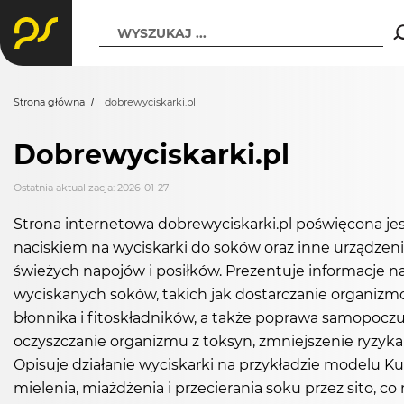
WYSZUKAJ ...
Strona główna
dobrewyciskarki.pl
Dobrewyciskarki.pl
Ostatnia aktualizacja: 2026-01-27
Strona internetowa dobrewyciskarki.pl poświęcona je
naciskiem na wyciskarki do soków oraz inne urządze
świeżych napojów i posiłków. Prezentuje informacje na
wyciskanych soków, takich jak dostarczanie organizmow
błonnika i fitoskładników, a także poprawa samopoczu
oczyszczanie organizmu z toksyn, zmniejszenie ryzyk
Opisuje działanie wyciskarki na przykładzie modelu Ku
mielenia, miażdżenia i przecierania soku przez sito