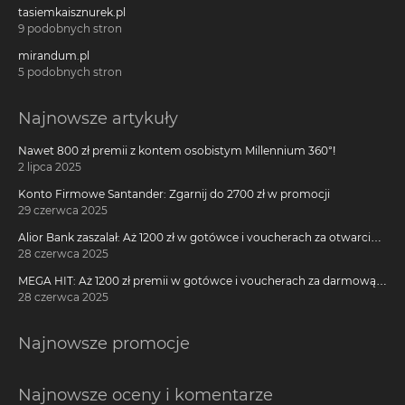
tasiemkaisznurek.pl
9 podobnych stron
mirandum.pl
5 podobnych stron
Najnowsze artykuły
Nawet 800 zł premii z kontem osobistym Millennium 360°!
2 lipca 2025
Konto Firmowe Santander: Zgarnij do 2700 zł w promocji
29 czerwca 2025
Alior Bank zaszalał: Aż 1200 zł w gotówce i voucherach za otwarcie
darmowego konta!
28 czerwca 2025
MEGA HIT: Aż 1200 zł premii w gotówce i voucherach za darmową
kartę kredytową Citi Simplicity
28 czerwca 2025
Najnowsze promocje
Najnowsze oceny i komentarze