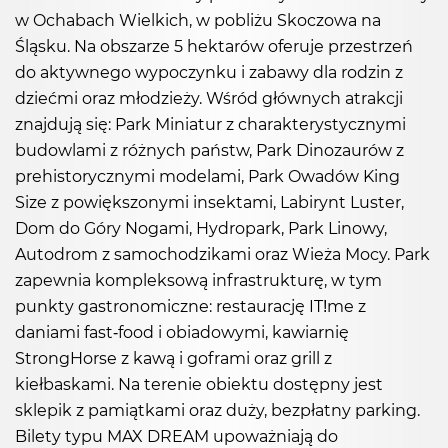
w Ochabach Wielkich, w pobliżu Skoczowa na
Śląsku. Na obszarze 5 hektarów oferuje przestrzeń
do aktywnego wypoczynku i zabawy dla rodzin z
dziećmi oraz młodzieży. Wśród głównych atrakcji
znajdują się: Park Miniatur z charakterystycznymi
budowlami z różnych państw, Park Dinozaurów z
prehistorycznymi modelami, Park Owadów King
Size z powiększonymi insektami, Labirynt Luster,
Dom do Góry Nogami, Hydropark, Park Linowy,
Autodrom z samochodzikami oraz Wieża Mocy. Park
zapewnia kompleksową infrastrukturę, w tym
punkty gastronomiczne: restaurację IT!me z
daniami fast-food i obiadowymi, kawiarnię
StrongHorse z kawą i goframi oraz grill z
kiełbaskami. Na terenie obiektu dostępny jest
sklepik z pamiątkami oraz duży, bezpłatny parking.
Bilety typu MAX DREAM upoważniają do