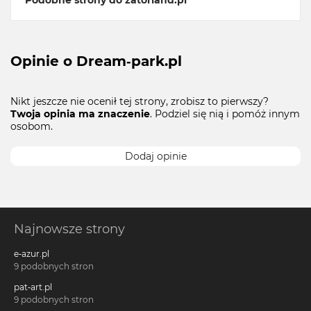
Opinie o Dream-park.pl
Nikt jeszcze nie ocenił tej strony, zrobisz to pierwszy?
Twoja opinia ma znaczenie
. Podziel się nią i pomóż innym
osobom.
Dodaj opinie
Najnowsze strony
e-azur.pl
9 podobnych stron
pat-art.pl
9 podobnych stron