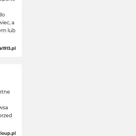
do
wiec, a
nym lub
1913.pl
retne
owsa
przed
ioup.pl