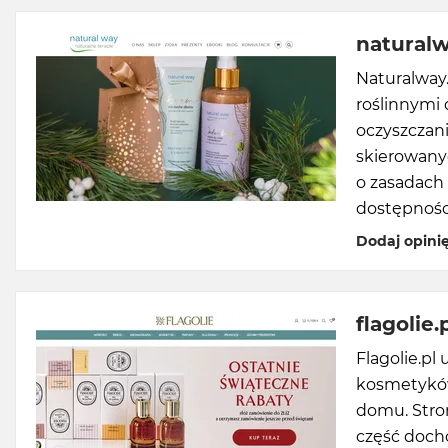
naturalw
Naturalway.
roślinnymi 
oczyszczani
skierowanyc
o zasadach 
dostępnośc
Dodaj opini
flagolie.
Flagolie.pl
kosmetyków
domu. Stro
część doch