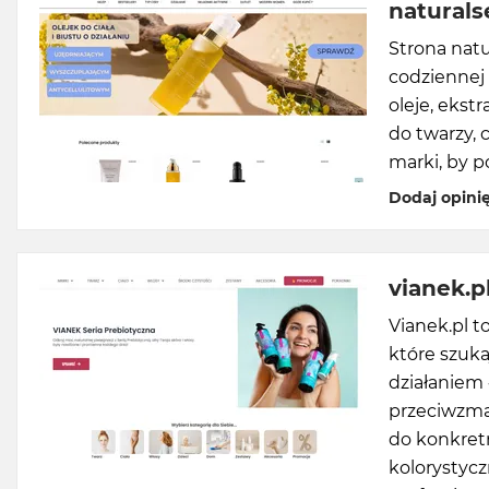
naturals
Strona natu
codziennej 
oleje, ekst
do twarzy, c
marki, by 
Dodaj opini
vianek.p
Vianek.pl t
które szuk
działaniem 
przeciwzmar
do konkret
kolorystycz