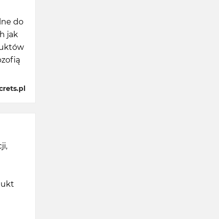
lne do
h jak
duktów
ozofią
rets.pl
i,
dukt