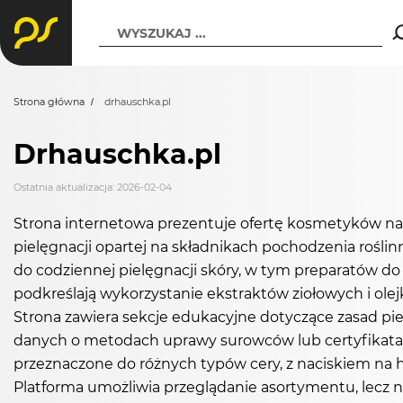
WYSZUKAJ ...
Strona główna
drhauschka.pl
Drhauschka.pl
Ostatnia aktualizacja: 2026-02-04
Strona internetowa prezentuje ofertę kosmetyków na
pielęgnacji opartej na składnikach pochodzenia rośli
do codziennej pielęgnacji skóry, w tym preparatów do 
podkreślają wykorzystanie ekstraktów ziołowych i ol
Strona zawiera sekcje edukacyjne dotyczące zasad pie
danych o metodach uprawy surowców lub certyfikata
przeznaczone do różnych typów cery, z naciskiem na
Platforma umożliwia przeglądanie asortymentu, lecz 