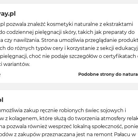
ay.pl
pl pozwala znaleźć kosmetyki naturalne z ekstraktami
do codziennej pielęgnacji skóry, takich jak preparaty do
a czy nawilżania. Strona umożliwia przeglądanie produ
h do różnych typów cery i korzystanie z sekcji edukacy
pielęgnacji, choć nie podaje szczegółów o certyfikatach 
i wariantów.
ę
Podobne strony do natura
pl
 umożliwia zakup ręcznie robionych świec sojowych i
 z kolagenem, które służą do tworzenia atmosfery rela
na pozwala również wesprzeć lokalną społeczność, poni
odów z zakupów przeznaczana jest na remont Pałacu w