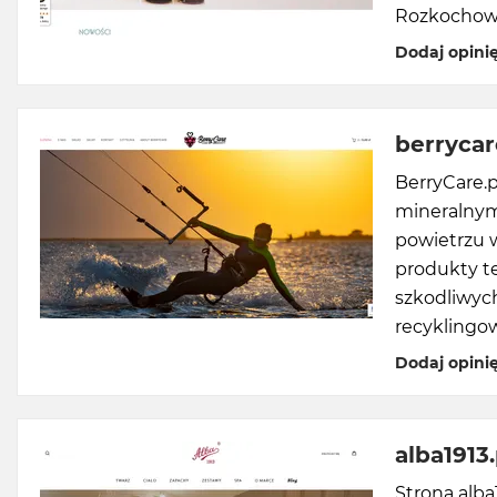
Rozkochow
Dodaj opini
berrycar
BerryCare.p
mineralnym
powietrzu 
produkty t
szkodliwyc
recyklingo
Dodaj opini
alba1913.
Strona alba