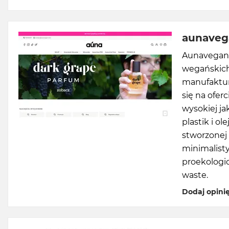
aunaveg
Aunavegan.
wegańskich 
manufaktur
się na ofer
wysokiej ja
plastik i o
stworzonej
minimalist
proekologic
waste.
Dodaj opini