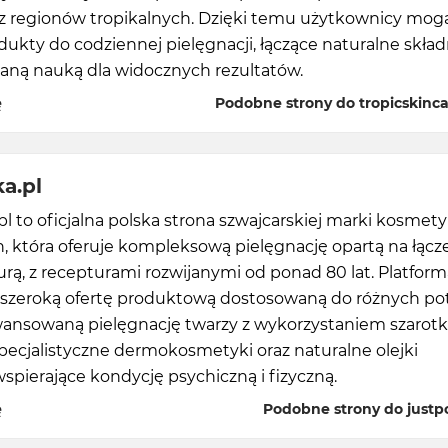
z regionów tropikalnych. Dzięki temu użytkownicy mog
ukty do codziennej pielęgnacji, łączące naturalne składn
ną nauką dla widocznych rezultatów.
ę
Podobne strony do tropicskinc
ka.pl
pl to oficjalna polska strona szwajcarskiej marki kosme
, która oferuje kompleksową pielęgnację opartą na łącz
urą, z recepturami rozwijanymi od ponad 80 lat. Platform
 szeroką ofertę produktową dostosowaną do różnych pot
ansowaną pielęgnację twarzy z wykorzystaniem szarotk
 specjalistyczne dermokosmetyki oraz naturalne olejki
spierające kondycję psychiczną i fizyczną.
ę
Podobne strony do justpo