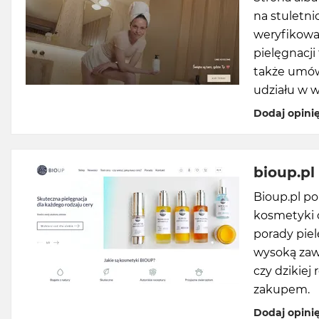
na stuletni
weryfikowa
pielęgnacji
także umów
udziału w w
Dodaj opini
bioup.pl
Bioup.pl p
kosmetyki o
porady pie
wysoką zawa
czy dzikiej
zakupem.
Dodaj opini