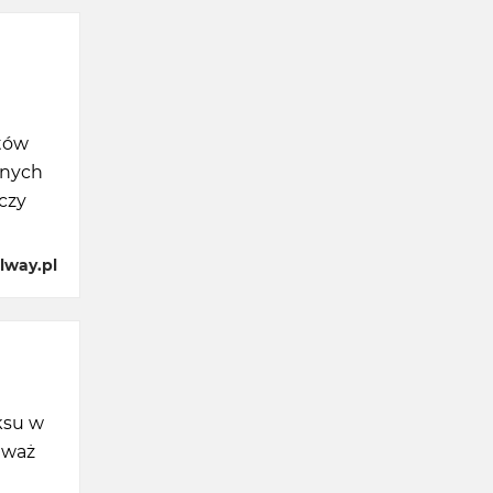
któw
jnych
czy
lway.pl
ksu w
eważ