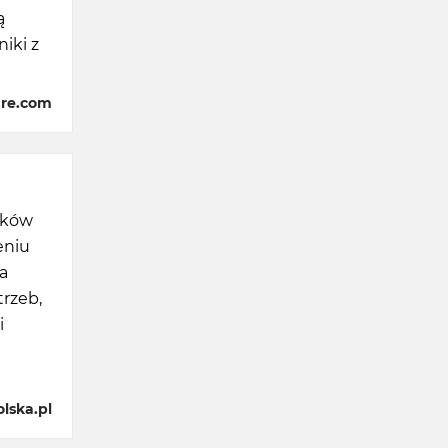
ą
iki z
are.com
tyków
eniu
a
rzeb,
i
lska.pl