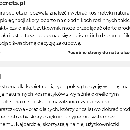
ecrets.pl
ralsecrets.pl pozwala znaleźć i wybrać kosmetyki natura
pielęgnacji skóry, oparte na składnikach roślinnych takic
rakty czy glinki. Użytkownik może przeglądać ofertę pro
iała i ust, a także zapoznać się z opisami ich działania i fil
podjąć świadomą decyzję zakupową.
ę
Podobne strony do naturalsec
l
o strona dla kobiet ceniących polską tradycję w pielęgnacj
ają naturalnych kosmetyków z wyraźnie określonym
- jak seria niebieska do nawilżania czy czerwona
szczkowa - oraz dla tych, którzy chcą łatwo dobrać pro
nej potrzeby skóry dzięki intuicyjnemu systemowi
nemu. Najbardziej skorzystają na niej użytkowniczki