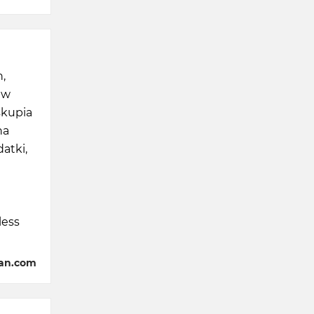
,
 w
skupia
na
atki,
less
gan.com