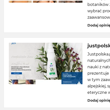
botaników 
wybrać prod
zaawansowa
Dodaj opini
justpols
Justpolska.
naturalnych
nauki z nat
prezentuje
w tym zaaw
alpejskiej,
eteryczne w
Dodaj opini