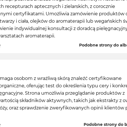
ch recepturach aptecznych i zielarskich, z corocznie
nymi certyfikatami. Umożliwia zamówienie produktów 
 twarzy i ciała, olejków do aromaterapii lub wegańskich ś
ienie indywidualnej konsultacji z doradcą pielęgnacyj
arsztatach aromaterapii.
ę
Podobne strony do alba
omaga osobom z wrażliwą skórą znaleźć certyfikowane
rganiczne, oferując test do określenia typu cery i konk
lęgnacyjne. Strona umożliwia przeglądanie produktów z
rtością składników aktywnych, takich jak ekstrakty z 
 róży, oraz sprawdzenie zweryfikowanych opinii klientów 
ę
Podobne strony do b