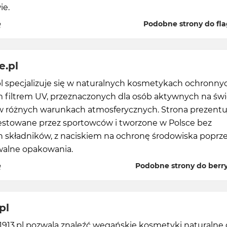
ie.
ę
Podobne strony do flag
e.pl
l specjalizuje się w naturalnych kosmetykach ochronny
 filtrem UV, przeznaczonych dla osób aktywnych na św
w różnych warunkach atmosferycznych. Strona prezentu
estowane przez sportowców i tworzone w Polsce bez
h składników, z naciskiem na ochronę środowiska poprz
walne opakowania.
ę
Podobne strony do berry
pl
1913.pl pozwala znaleźć wegańskie kosmetyki naturalne