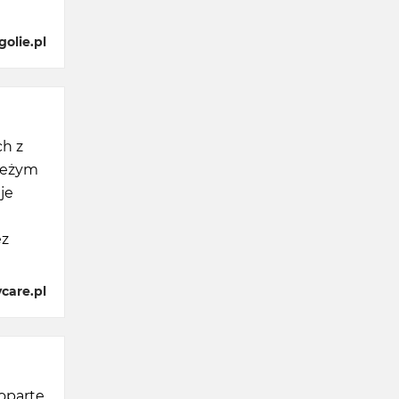
olie.pl
ch z
ieżym
je
ez
care.pl
 oparte