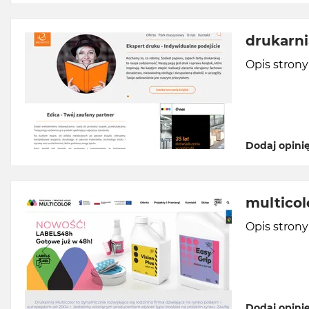
drukarni
Opis stron
Dodaj opini
multicol
Opis stron
Dodaj opini