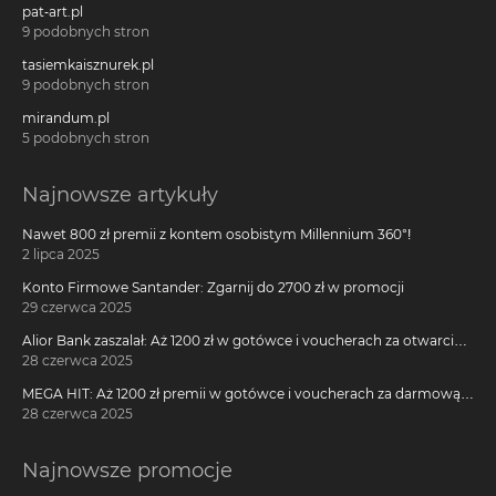
pat-art.pl
9 podobnych stron
tasiemkaisznurek.pl
9 podobnych stron
mirandum.pl
5 podobnych stron
Najnowsze artykuły
Nawet 800 zł premii z kontem osobistym Millennium 360°!
2 lipca 2025
Konto Firmowe Santander: Zgarnij do 2700 zł w promocji
29 czerwca 2025
Alior Bank zaszalał: Aż 1200 zł w gotówce i voucherach za otwarcie
darmowego konta!
28 czerwca 2025
MEGA HIT: Aż 1200 zł premii w gotówce i voucherach za darmową
kartę kredytową Citi Simplicity
28 czerwca 2025
Najnowsze promocje