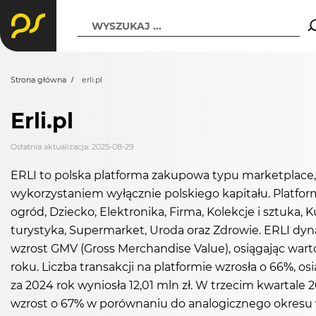
WYSZUKAJ ...
Strona główna
erli.pl
Erli.pl
Ostatnia aktualizacja: 2025-08-29
ERLI to polska platforma zakupowa typu marketplace,
wykorzystaniem wyłącznie polskiego kapitału. Platfor
ogród, Dziecko, Elektronika, Firma, Kolekcje i sztuka, K
turystyka, Supermarket, Uroda oraz Zdrowie. ERLI dyn
wzrost GMV (Gross Merchandise Value), osiągając warto
roku. Liczba transakcji na platformie wzrosła o 66%, 
za 2024 rok wyniosła 12,01 mln zł. W trzecim kwartale
wzrost o 67% w porównaniu do analogicznego okresu w 