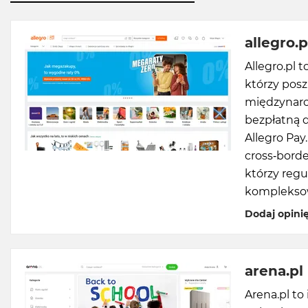
allegro.p
Allegro.pl 
którzy pos
międzynaro
bezpłatną d
Allegro Pay
cross-bord
którzy regu
komplekso
Dodaj opini
arena.pl
Arena.pl to