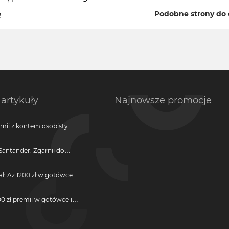
ę
Podobne strony do 
artykuły
Najnowsze promocje
emii z kontem osobistym
antander: Zgarnij do
ji
ał: Aż 1200 zł w gotówce i
otwarcie darmowego
0 zł premii w gotówce i
darmową kartę kredytową