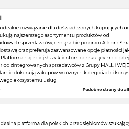
l
to idealne rozwiązanie dla doświadczonych kupujących on
zukują najszerszego asortymentu produktów od
dowych sprzedawców, cenią sobie program Allegro Smar
ostawą oraz preferują zaawansowane opcje płatności ja
. Platforma najlepiej służy klientom oczekującym bogatej
er od zintegrowanych sprzedawców z Grupy MALL i WE|
larnie dokonują zakupów w różnych kategoriach i korzys
wego ekosystemu usług.
ę
Podobne strony do all
 idealna platforma dla polskich przedsiębiorców szukają