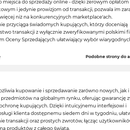
o miejsca do sprzedaży online - dzięki zerowym opłatom
wym i jedynie prowizjom od transakcji, pozwala im zar
więcej niż na konkurencyjnych marketplace'ach.
ie przyciąga świadomych kupujących, którzy doceniają
stwo transakcji z wyłącznie zweryfikowanymi polskimi 
am Oceny Sprzedających ułatwiający wybór wiarygodnyc
ę
Podobne strony do a
ożliwia kupowanie i sprzedawanie zarówno nowych, jak i
przedmiotów na globalnym rynku, oferując gwarancję 
 ochronę kupujących. Dzięki intuicyjnemu interfejsowi i
bsługi klienta dostępnemu siedem dni w tygodniu, ułat
e transakcji oraz prostych zwrotów, łącząc użytkownikó
mą produktów z całego świata.