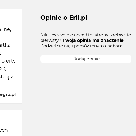
Opinie o Erli.pl
line,
Nikt jeszcze nie ocenił tej strony, zrobisz to
pierwszy?
Twoja opinia ma znaczenie
.
t! z
Podziel się nią i pomóż innym osobom.
k
Dodaj opinie
 oferty
DO,
tają z
egro.pl
cych