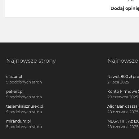
Dodaj opini
Najnowsze strony
Najnowsze 
e-azur.pl
Nawet 800 zł pr
Millennium 360°!
9 podobnych stron
2 lipca 2025
pat-art.pl
Konto Firmowe S
2700 zł w promoc
9 podobnych stron
29 czerwca 2025
tasiemkaisznurek.pl
Alior Bank zaszal
voucherach za 
9 podobnych stron
28 czerwca 2025
konta!
mirandum.pl
MEGA HIT: Aż 120
voucherach za 
5 podobnych stron
28 czerwca 2025
Citi Simplicity