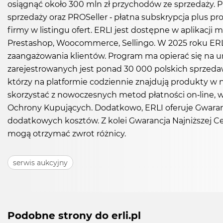
osiągnąć około 300 mln zł przychodów ze sprzedaży. P
sprzedaży oraz PROSeller - płatna subskrypcja plus p
firmy w listingu ofert. ERLI jest dostępne w aplikacj
Prestashop, Woocommerce, Sellingo. W 2025 roku ER
zaangażowania klientów. Program ma opierać się na u
zarejestrowanych jest ponad 30 000 polskich sprzed
którzy na platformie codziennie znajdują produkty w
skorzystać z nowoczesnych metod płatności on-line,
Ochrony Kupujących. Dodatkowo, ERLI oferuje Gwaranc
dodatkowych kosztów. Z kolei Gwarancja Najniższej Cen
mogą otrzymać zwrot różnicy.
serwis aukcyjny
Podobne strony do erli.pl