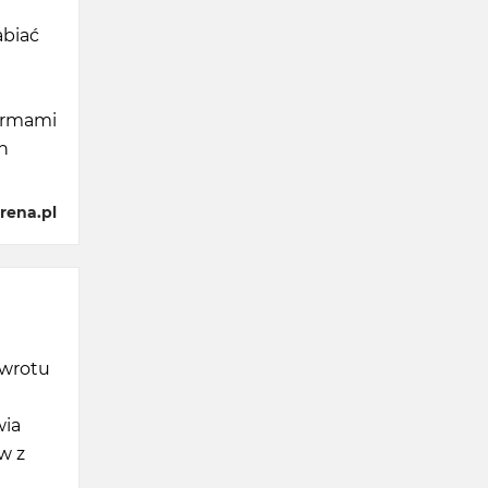
abiać
firmami
h
rena.pl
zwrotu
wia
w z