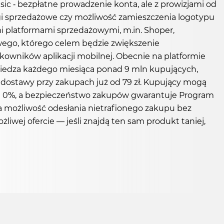
ic - bezpłatne prowadzenie konta, ale z prowizjami od
ngi sprzedażowe czy możliwość zamieszczenia logotypu
ymi platformami sprzedażowymi, m.in. Shoper,
ego, którego celem będzie zwiększenie
kowników aplikacji mobilnej. Obecnie na platformie
wiedza każdego miesiąca ponad 9 mln kupujących,
dostawy przy zakupach już od 79 zł. Kupujący mogą
rat 0%, a bezpieczeństwo zakupów gwarantuje Program
a możliwość odesłania nietrafionego zakupu bez
iwej ofercie — jeśli znajdą ten sam produkt taniej,