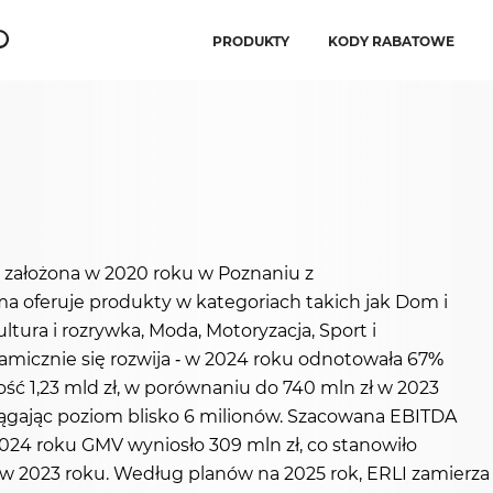
PRODUKTY
KODY RABATOWE
 założona w 2020 roku w Poznaniu z
ma oferuje produkty w kategoriach takich jak Dom i
ultura i rozrywka, Moda, Motoryzacja, Sport i
amicznie się rozwija - w 2024 roku odnotowała 67%
ść 1,23 mld zł, w porównaniu do 740 mln zł w 2023
osiągając poziom blisko 6 milionów. Szacowana EBITDA
 2024 roku GMV wyniosło 309 mln zł, co stanowiło
2023 roku. Według planów na 2025 rok, ERLI zamierza p