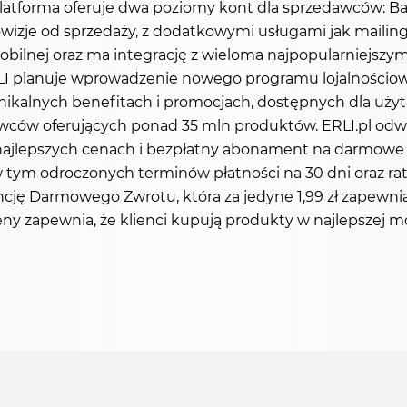
latforma oferuje dwa poziomy kont dla sprzedawców: Bas
rowizje od sprzedaży, z dodatkowymi usługami jak maili
i mobilnej oraz ma integrację z wieloma najpopularniejsz
LI planuje wprowadzenie nowego programu lojalnościow
nikalnych benefitach i promocjach, dostępnych dla użyt
awców oferujących ponad 35 mln produktów. ERLI.pl od
 najlepszych cenach i bezpłatny abonament na darmowe 
 w tym odroczonych terminów płatności na 30 dni oraz 
ję Darmowego Zwrotu, która za jedyne 1,99 zł zapewni
y zapewnia, że klienci kupują produkty w najlepszej możl