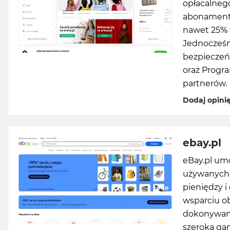
opłacalneg
abonamento
nawet 25% 
Jednocześn
bezpieczeń
oraz Progr
partnerów.
Dodaj opini
ebay.pl
eBay.pl um
używanych 
pieniędzy i
wsparciu o
dokonywani
szeroką ga