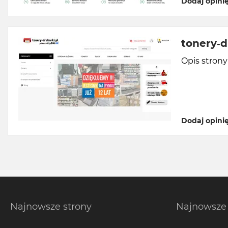
Dodaj opini
tonery-d
Opis stron
Dodaj opini
Najnowsze strony
Najnowsze 