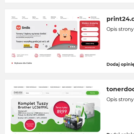
print24.
Opis stron
Dodaj opini
tonerdod
Opis stron