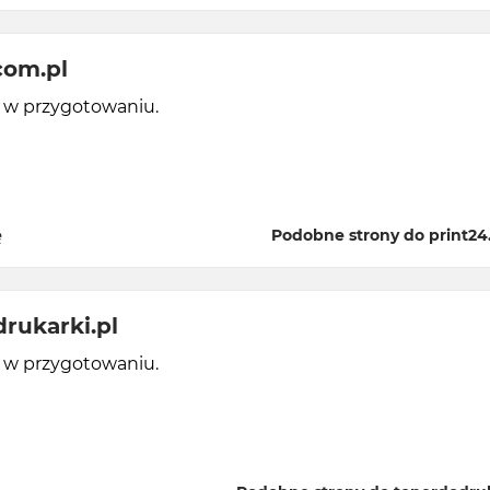
com.pl
y w przygotowaniu.
ę
Podobne strony do print24
rukarki.pl
y w przygotowaniu.