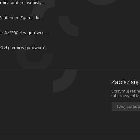
emii z kontem osobistym
antander: Zgarnij do
ji
ał: Aż 1200 zł w gotówce i
otwarcie darmowego
0 zł premii w gotówce i
darmową kartę kredytową
Zapisz się
Otrzymuj raz n
rabatowych! Mus
Twój adres e