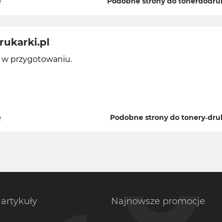
ę
Podobne strony do tonerdodruk
rukarki.pl
y w przygotowaniu.
ę
Podobne strony do tonery-druk
artykuły
Najnowsze promocje