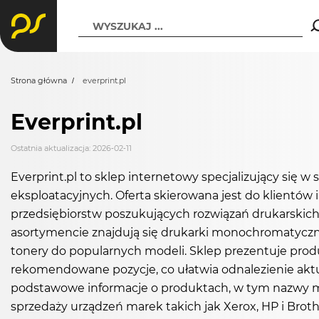
WYSZUKAJ ...
Strona główna
everprint.pl
Everprint.pl
Ostatnia aktualizacja: 2026-02-11
Everprint.pl to sklep internetowy specjalizujący się 
eksploatacyjnych. Oferta skierowana jest do klientów
przedsiębiorstw poszukujących rozwiązań drukarski
asortymencie znajdują się drukarki monochromatyczne 
tonery do popularnych modeli. Sklep prezentuje produ
rekomendowane pozycje, co ułatwia odnalezienie aktua
podstawowe informacje o produktach, w tym nazwy mode
sprzedaży urządzeń marek takich jak Xerox, HP i Bro