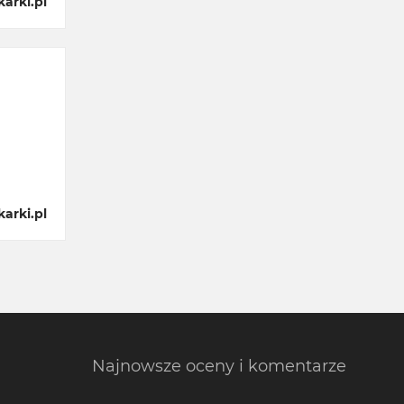
arki.pl
arki.pl
Najnowsze oceny i komentarze