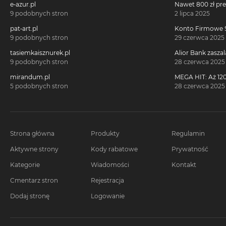
e-azur.pl
Nawet 800 zł pr
Millennium 360°!
9 podobnych stron
2 lipca 2025
pat-art.pl
Konto Firmowe S
2700 zł w promoc
9 podobnych stron
29 czerwca 2025
tasiemkaisznurek.pl
Alior Bank zaszal
voucherach za 
9 podobnych stron
28 czerwca 2025
konta!
mirandum.pl
MEGA HIT: Aż 120
voucherach za 
5 podobnych stron
28 czerwca 2025
Citi Simplicity
Strona główna
Produkty
Regulamin
Aktywne strony
Kody rabatowe
Prywatność
Kategorie
Wiadomości
Kontakt
Cmentarz stron
Rejestracja
Dodaj stronę
Logowanie