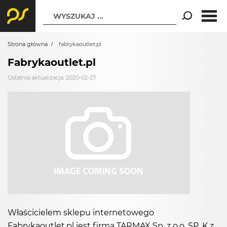
WYSZUKAJ ...
Strona główna
fabrykaoutlet.pl
Fabrykaoutlet.pl
Ostatnia aktualizacja: 2020-02-27
Właścicielem sklepu internetowego
Fabrykaoutlet.pl jest firma TARMAX Sp. z o.o. SP. K z