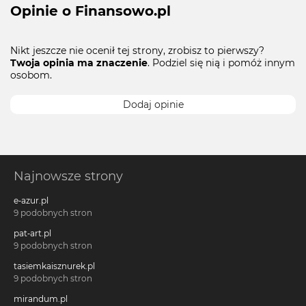
Opinie o Finansowo.pl
Nikt jeszcze nie ocenił tej strony, zrobisz to pierwszy?
Twoja opinia ma znaczenie
. Podziel się nią i pomóż innym
osobom.
Dodaj opinie
Najnowsze strony
e-azur.pl
9 podobnych stron
pat-art.pl
9 podobnych stron
tasiemkaisznurek.pl
9 podobnych stron
mirandum.pl