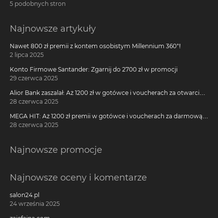
5 podobnych stron
Najnowsze artykuły
Nawet 800 zł premii z kontem osobistym Millennium 360°!
2 lipca 2025
Konto Firmowe Santander: Zgarnij do 2700 zł w promocji
29 czerwca 2025
Alior Bank zaszalał: Aż 1200 zł w gotówce i voucherach za otwarcie
darmowego konta!
28 czerwca 2025
MEGA HIT: Aż 1200 zł premii w gotówce i voucherach za darmową
kartę kredytową Citi Simplicity
28 czerwca 2025
Najnowsze promocje
Najnowsze oceny i komentarze
salon24.pl
24 września 2025