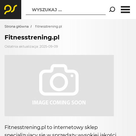
WYSZUKAJ ...
Strona główna
fitnesstrening.pl
Fitnesstrening.pl
Ostatnia aktualizacja: 2025-09-09
Fitnesstrening.pl to internetowy sklep
specjalizujący się w sprzedaży wysokiej jakości