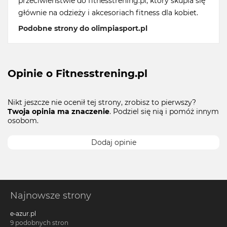
przeciwieństwie do fitnesstrening.pl, który skupia się
głównie na odzieży i akcesoriach fitness dla kobiet.
Podobne strony do olimpiasport.pl
Opinie o Fitnesstrening.pl
Nikt jeszcze nie ocenił tej strony, zrobisz to pierwszy?
Twoja opinia ma znaczenie
. Podziel się nią i pomóż innym
osobom.
Dodaj opinie
Najnowsze strony
e-azur.pl
9 podobnych stron