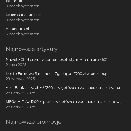
pat-art.pl
9 podobnych stron
tasiemkaisznurek.pl
9 podobnych stron
mirandum.pl
5 podobnych stron
Najnowsze artykuły
Nawet 800 zł premii z kontem osobistym Millennium 360°!
2 lipca 2025
Konto Firmowe Santander: Zgarnij do 2700 zł w promocji
29 czerwca 2025
Alior Bank zaszalał: Aż 1200 zł w gotówce i voucherach za otwarcie
darmowego konta!
28 czerwca 2025
MEGA HIT: Aż 1200 zł premii w gotówce i voucherach za darmową
kartę kredytową Citi Simplicity
28 czerwca 2025
Najnowsze promocje