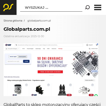
WYSZUKAJ ...
Strona główna
globalparts.com.pl
Globalparts.com.pl
Ostatnia aktualizacja: 2025-12-30
GlobalParts to sklep motoryzacyjny oferujący części