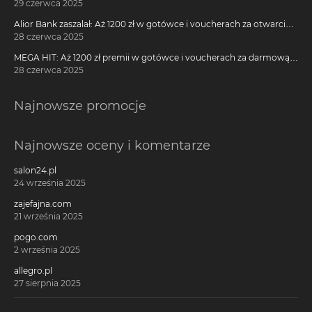
29 czerwca 2025
Alior Bank zaszalał: Aż 1200 zł w gotówce i voucherach za otwarcie
darmowego konta!
28 czerwca 2025
MEGA HIT: Aż 1200 zł premii w gotówce i voucherach za darmową
kartę kredytową Citi Simplicity
28 czerwca 2025
Najnowsze promocje
Najnowsze oceny i komentarze
salon24.pl
24 września 2025
zajefajna.com
21 września 2025
pogo.com
2 września 2025
allegro.pl
27 sierpnia 2025