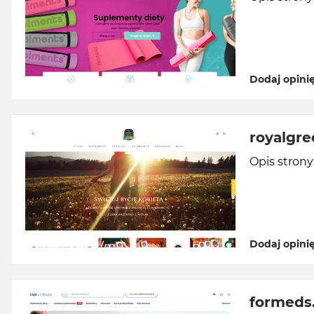
Dodaj opini
royalgre
Opis stron
Dodaj opini
formeds.