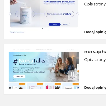
Opis stron
Dodaj opini
norsaph
Opis stron
Dodaj opini