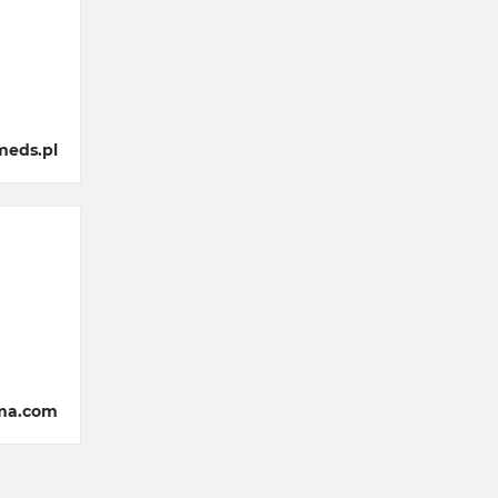
meds.pl
rma.com