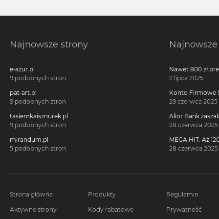
Najnowsze strony
Najnowsze 
e-azur.pl
Nawet 800 zł pr
Millennium 360°!
9 podobnych stron
2 lipca 2025
pat-art.pl
Konto Firmowe S
2700 zł w promoc
9 podobnych stron
29 czerwca 2025
tasiemkaisznurek.pl
Alior Bank zaszal
voucherach za 
9 podobnych stron
28 czerwca 2025
konta!
mirandum.pl
MEGA HIT: Aż 120
voucherach za 
5 podobnych stron
28 czerwca 2025
Citi Simplicity
Strona główna
Produkty
Regulamin
Aktywne strony
Kody rabatowe
Prywatność