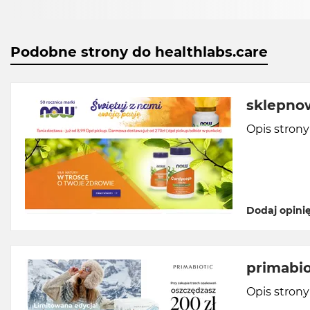
Podobne strony do healthlabs.care
sklepno
Opis stron
Dodaj opini
primabio
Opis stron