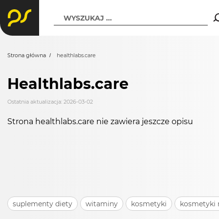
WYSZUKAJ ...
Strona główna
healthlabs.care
Healthlabs.care
Ostatnia aktualizacja: 2026-03-02
Strona healthlabs.care nie zawiera jeszcze opisu
suplementy diety
witaminy
kosmetyki
kosmetyki 