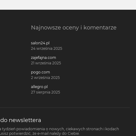
Najnowsze oceny i komentarze
salon24.pl
24 września 2025
zajefajna.com
21 września 2025
pogo.com
2 września 2025
allegro.pl
27 sierpnia 2025
 do newslettera
a tydzień powiadomienia o nowych, ciekawych stronach i kodach
isz potwierdzić, że e-mail należy do Ciebie.