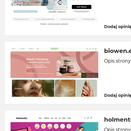
Dodaj opini
biowen.
Opis stron
Dodaj opini
holments
Opis stron