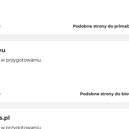
ę
Podobne strony do primabi
eu
y w przygotowaniu.
ę
Podobne strony do bi
.pl
y w przygotowaniu.