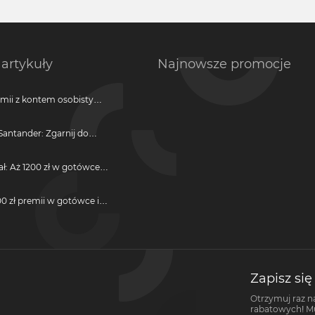
artykuły
Najnowsze promocje
emii z kontem osobistym
antander: Zgarnij do
ji
ał: Aż 1200 zł w gotówce i
otwarcie darmowego
0 zł premii w gotówce i
darmową kartę kredytową
Zapisz się
Otrzymuj raz n
rabatowych! Mus