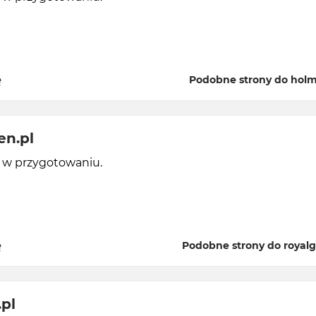
ę
Podobne strony do holm
en.pl
y w przygotowaniu.
ę
Podobne strony do royalg
pl