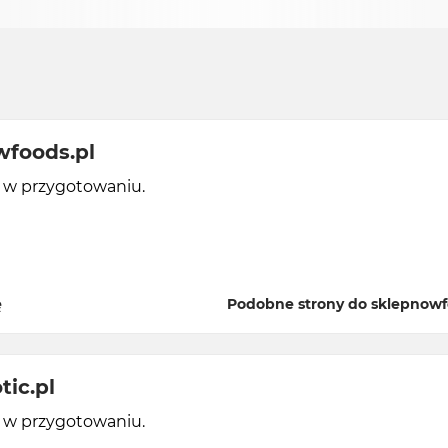
wfoods.pl
y w przygotowaniu.
ę
Podobne strony do sklepnowf
tic.pl
y w przygotowaniu.