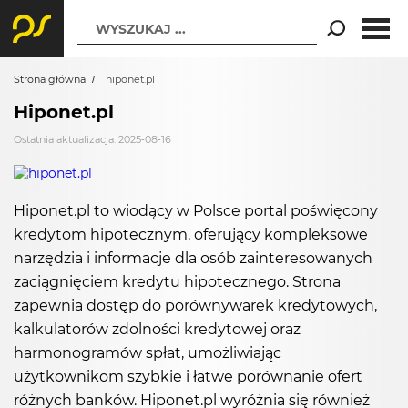
WYSZUKAJ ...
Strona główna
hiponet.pl
Hiponet.pl
Ostatnia aktualizacja: 2025-08-16
Hiponet.pl to wiodący w Polsce portal poświęcony
kredytom hipotecznym, oferujący kompleksowe
narzędzia i informacje dla osób zainteresowanych
zaciągnięciem kredytu hipotecznego. Strona
zapewnia dostęp do porównywarek kredytowych,
kalkulatorów zdolności kredytowej oraz
harmonogramów spłat, umożliwiając
użytkownikom szybkie i łatwe porównanie ofert
różnych banków. Hiponet.pl wyróżnia się również