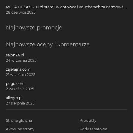
MEGA HIT: Aż 1200 zł premii w gotówce i voucherach za darmową
kartę kredytową Citi Simplicity
28 czerwca 2025
Najnowsze promocje
Najnowsze oceny i komentarze
salon24.pl
24 września 2025
zajefajna.com
21 września 2025
pogo.com
2 września 2025
allegro.pl
27 sierpnia 2025
Strona główna
Produkty
Aktywne strony
Kody rabatowe