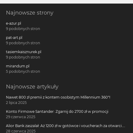
Najnowsze strony
e-azur.pl
9 podobnych stron
pat-art.pl
9 podobnych stron
tasiemkaisznurek.pl
9 podobnych stron
mirandum.pl
5 podobnych stron
Najnowsze artykuły
Nawet 800 zł premii z kontem osobistym Millennium 360°!
2 lipca 2025
Konto Firmowe Santander: Zgarnij do 2700 zł w promocji
29 czerwca 2025
Alior Bank zaszalał: Aż 1200 zł w gotówce i voucherach za otwarcie
darmowego konta!
28 czerwca 2025