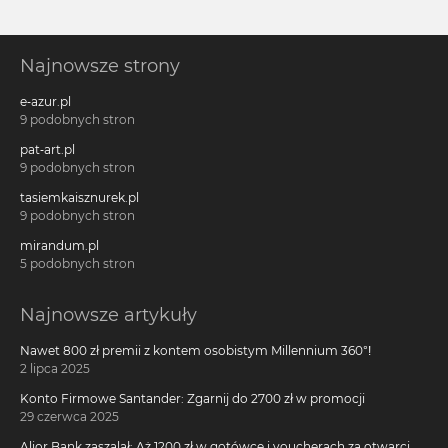
Najnowsze strony
e-azur.pl
9 podobnych stron
pat-art.pl
9 podobnych stron
tasiemkaisznurek.pl
9 podobnych stron
mirandum.pl
5 podobnych stron
Najnowsze artykuły
Nawet 800 zł premii z kontem osobistym Millennium 360°!
2 lipca 2025
Konto Firmowe Santander: Zgarnij do 2700 zł w promocji
29 czerwca 2025
Alior Bank zaszalał: Aż 1200 zł w gotówce i voucherach za otwarcie