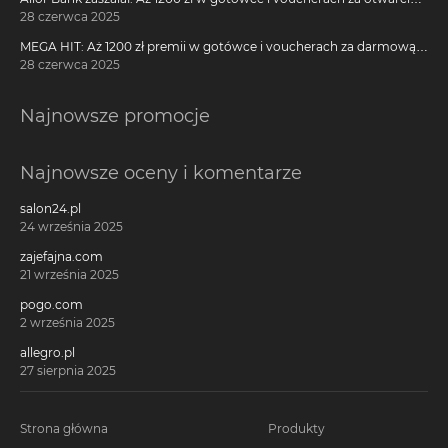
darmowego konta!
28 czerwca 2025
MEGA HIT: Aż 1200 zł premii w gotówce i voucherach za darmową
kartę kredytową Citi Simplicity
28 czerwca 2025
Najnowsze promocje
Najnowsze oceny i komentarze
salon24.pl
24 września 2025
zajefajna.com
21 września 2025
pogo.com
2 września 2025
allegro.pl
27 sierpnia 2025
Strona główna
Produkty