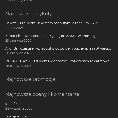
5 podobnych stron
Najnowsze artykuły
Nawet 800 zł premii z kontem osobistym Millennium 360°!
2 lipca 2025
Konto Firmowe Santander: Zgarnij do 2700 zł w promocji
29 czerwca 2025
Alior Bank zaszalał: Aż 1200 zł w gotówce i voucherach za otwarcie
darmowego konta!
28 czerwca 2025
MEGA HIT: Aż 1200 zł premii w gotówce i voucherach za darmową
kartę kredytową Citi Simplicity
28 czerwca 2025
Najnowsze promocje
Najnowsze oceny i komentarze
salon24.pl
24 września 2025
zajefajna.com