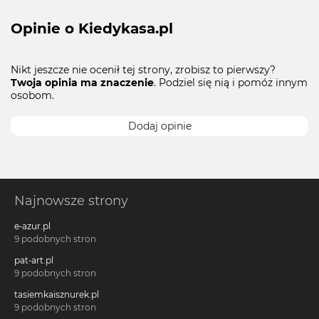
Opinie o Kiedykasa.pl
Nikt jeszcze nie ocenił tej strony, zrobisz to pierwszy?
Twoja opinia ma znaczenie
. Podziel się nią i pomóż innym
osobom.
Dodaj opinie
Najnowsze strony
e-azur.pl
9 podobnych stron
pat-art.pl
9 podobnych stron
tasiemkaisznurek.pl
9 podobnych stron