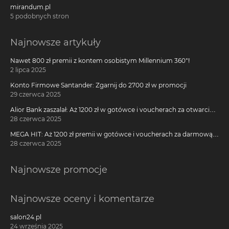
mirandum.pl
5 podobnych stron
Najnowsze artykuły
Nawet 800 zł premii z kontem osobistym Millennium 360°!
2 lipca 2025
Konto Firmowe Santander: Zgarnij do 2700 zł w promocji
29 czerwca 2025
Alior Bank zaszalał: Aż 1200 zł w gotówce i voucherach za otwarcie
darmowego konta!
28 czerwca 2025
MEGA HIT: Aż 1200 zł premii w gotówce i voucherach za darmową
kartę kredytową Citi Simplicity
28 czerwca 2025
Najnowsze promocje
Najnowsze oceny i komentarze
salon24.pl
24 września 2025