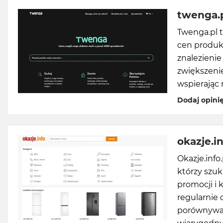
twenga.
Twenga.pl 
cen produk
znalezienie
zwiększeni
wspierając
Dodaj opini
okazje.in
Okazje.inf
którzy szuk
promocji i 
regularnie
porównywani