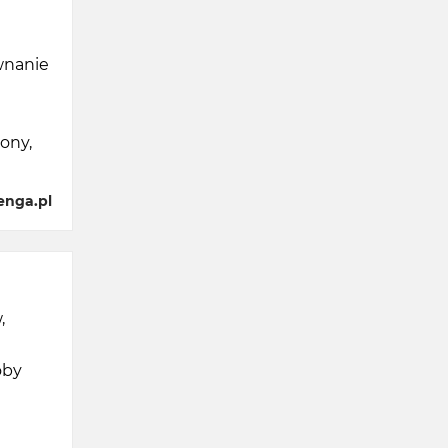
wnanie
ony,
enga.pl
,
oby