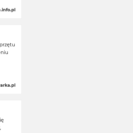
info.pl
sprzętu
eniu
i
arka.pl
ię
,