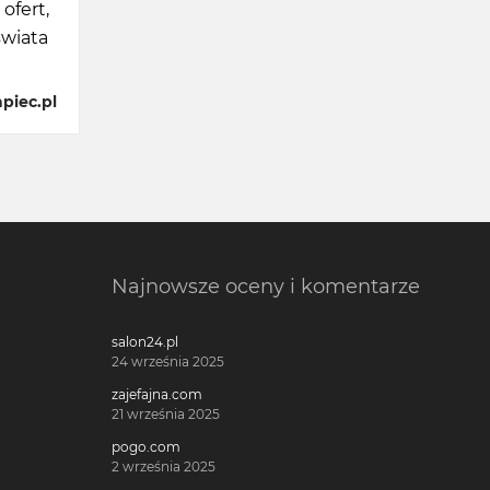
ofert,
świata
piec.pl
Najnowsze oceny i komentarze
salon24.pl
24 września 2025
zajefajna.com
21 września 2025
pogo.com
2 września 2025