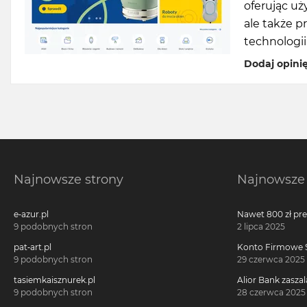
oferując uż
ale także p
technologii
Dodaj opini
Najnowsze strony
Najnowsze 
e-azur.pl
Nawet 800 zł pr
Millennium 360°!
9 podobnych stron
2 lipca 2025
pat-art.pl
Konto Firmowe S
2700 zł w promoc
9 podobnych stron
29 czerwca 2025
tasiemkaisznurek.pl
Alior Bank zaszal
voucherach za 
9 podobnych stron
28 czerwca 2025
konta!