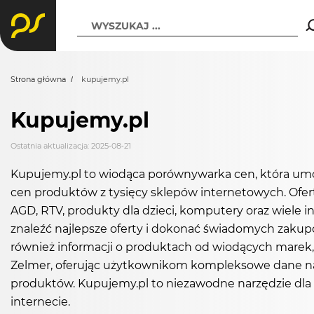
WYSZUKAJ ...
Strona główna
kupujemy.pl
Kupujemy.pl
Ostatnia aktualizacja: 2025-08-21
Kupujemy.pl to wiodąca porównywarka cen, która umo
cen produktów z tysięcy sklepów internetowych. Ofert
AGD, RTV, produkty dla dzieci, komputery oraz wiele
znaleźć najlepsze oferty i dokonać świadomych zakupów
również informacji o produktach od wiodących marek, t
Zelmer, oferując użytkownikom kompleksowe dane na t
produktów. Kupujemy.pl to niezawodne narzędzie dla k
internecie.