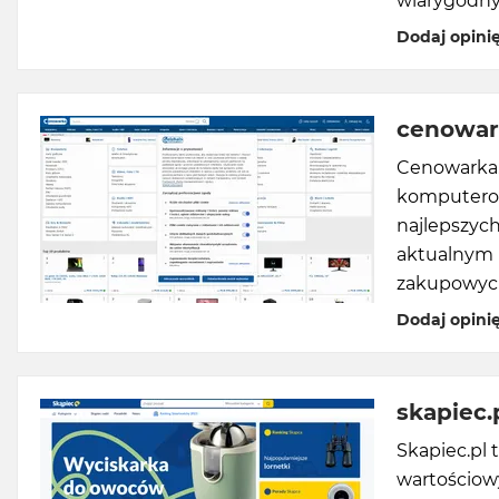
wiarygodny
Dodaj opini
cenowar
Cenowarka.
komputerow
najlepszych
aktualnym 
zakupowych
Dodaj opini
skapiec.
Skapiec.pl 
wartościowy