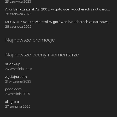
29 czerwca 2025
Alior Bank zaszalał: Aż 1200 zł w gotówce i voucherach za otwarcie
darmowego konta!
28 czerwca 2025
MEGA HIT: Aż 1200 zł premii w gotówce i voucherach za darmową
kartę kredytową Citi Simplicity
28 czerwca 2025
Najnowsze promocje
Najnowsze oceny i komentarze
salon24.pl
24 września 2025
zajefajna.com
21 września 2025
pogo.com
2 września 2025
allegro.pl
27 sierpnia 2025