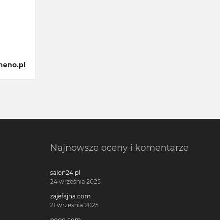
neno.pl
Najnowsze oceny i komentarze
salon24.pl
24 września 2025
zajefajna.com
21 września 2025
pogo.com