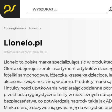
WYSZUKAJ ...
Strona główna
lionelo.pl
Lionelo.pl
Ostatnia aktualizacja: 2026-01-06
Lionelo to polska marka specjalizująca się w produktach 
Oferta obejmuje szeroki asortyment artykułów dziecię
foteliki samochodowe, łóżeczka, krzesełka dziecięce, le
akcesoria związane z zimą w domu. Produkty marki są
i intuicyjności użytkowania, wspierając codzienne po
przechodzą rygorystyczne testy w niezależnych europe
bezpieczeństwa, co potwierdzają nagrody takie jak 
Marka oferuje dożywotnią gwarancję na wszystkie pro