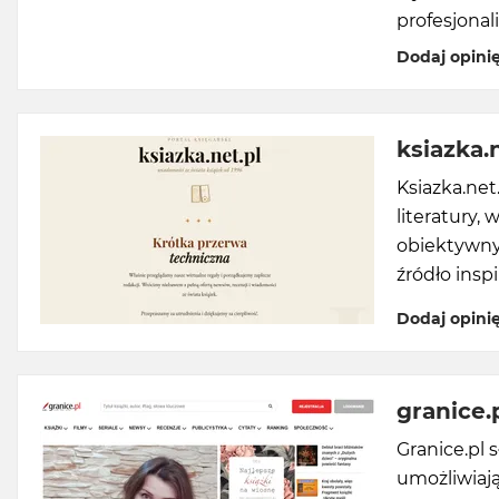
profesjonal
Dodaj opini
ksiazka.
Ksiazka.net
literatury, 
obiektywny
źródło inspi
Dodaj opini
granice.
Granice.pl s
umożliwiają