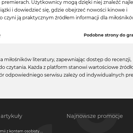
o premierach. Użytkownicy mogą dzięki niej znaleźć najl
siążki i dowiedzieć się, gdzie obejrzeć nowości kinowe i
co czyni ją praktycznym źródłem informacji dla miłośnik
ę
Podobne strony do gra
 miłośników literatury, zapewniając dostęp do recenzji,
do czytania. Każda z platform stanowi wartościowe źródło
r odpowiedniego serwisu zależy od indywidualnych pref
artykuły
Najnowsze promocje
emii z kontem osobistym