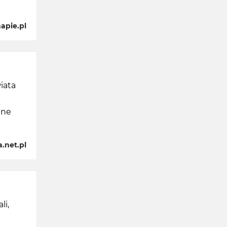
apie.pl
iata
dne
.net.pl
li,