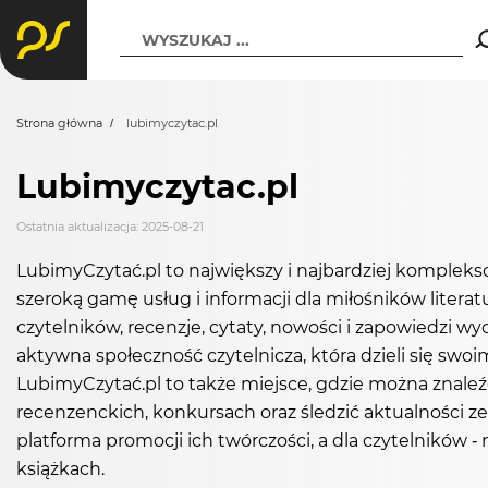
WYSZUKAJ ...
Strona główna
lubimyczytac.pl
Lubimyczytac.pl
Ostatnia aktualizacja: 2025-08-21
LubimyCzytać.pl to największy i najbardziej komplek
szeroką gamę usług i informacji dla miłośników litera
czytelników, recenzje, cytaty, nowości i zapowiedzi w
aktywna społeczność czytelnicza, która dzieli się sw
LubimyCzytać.pl to także miejsce, gdzie można znaleź
recenzenckich, konkursach oraz śledzić aktualności ze
platforma promocji ich twórczości, a dla czytelników - n
książkach.