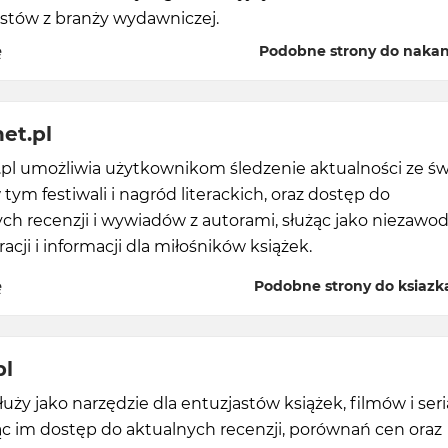
istów z branży wydawniczej.
ę
Podobne strony do nakan
net.pl
.pl umożliwia użytkownikom śledzenie aktualności ze św
w tym festiwali i nagród literackich, oraz dostęp do
ch recenzji i wywiadów z autorami, służąc jako niezawo
racji i informacji dla miłośników książek.
ę
Podobne strony do ksiazka
pl
łuży jako narzędzie dla entuzjastów książek, filmów i seria
c im dostęp do aktualnych recenzji, porównań cen oraz