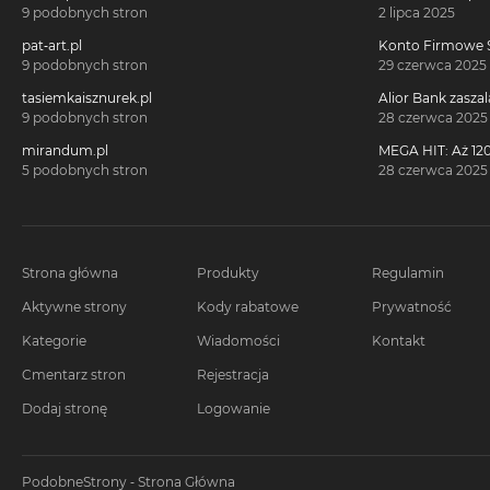
Millennium 360°!
9 podobnych stron
2 lipca 2025
pat-art.pl
Konto Firmowe S
2700 zł w promoc
9 podobnych stron
29 czerwca 2025
tasiemkaisznurek.pl
Alior Bank zaszal
voucherach za 
9 podobnych stron
28 czerwca 2025
konta!
mirandum.pl
MEGA HIT: Aż 120
voucherach za 
5 podobnych stron
28 czerwca 2025
Citi Simplicity
Strona główna
Produkty
Regulamin
Aktywne strony
Kody rabatowe
Prywatność
Kategorie
Wiadomości
Kontakt
Cmentarz stron
Rejestracja
Dodaj stronę
Logowanie
PodobneStrony - Strona Główna