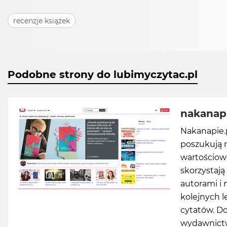
recenzje książek
Podobne strony do lubimyczytac.pl
nakanapi
Nakanapie.p
poszukują ni
wartościowe
skorzystają
autorami i 
kolejnych 
cytatów. Do
wydawnictw 