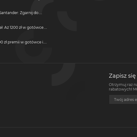
antander: Zgarnij do
ji
ał: Aż 1200 zł w gotówce i
otwarcie darmowego
0 zł premii w gotówce i
darmową kartę kredytową
Zapisz się
Otrzymuj raz n
rabatowych! Mus
Twój adres e