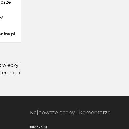
epsze
ów
nice.pl
 wiedzy i
erencji i
Najnowsze oceny i komentarze
salon24.pl