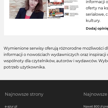
informacji 
oferty na k
serialowe, 
kultury.
Dodaj opini
Wymienione serwisy oferują różnorodne możliwości dla
informacji o nowościach wydawniczych oraz inspiracji 
wspólnoty dla czytelników, autorów i wydawców. Wybó
potrzeb użytkownika.
Najnowsze strony
Najnowsze 
e-azur.pl
Nawet 800 zł pr