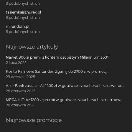
9 podobnych stron
tasiemkaisznurek.pl
9 podobnych stron
mirandum.pl
5 podobnych stron
Najnowsze artykuły
Nawet 800 zł premii z kontem osobistym Millennium 360°!
2 lipca 2025
Konto Firmowe Santander: Zgarnij do 2700 zł w promocji
29 czerwca 2025
Alior Bank zaszalał: Aż 1200 zł w gotówce i voucherach za otwarcie
darmowego konta!
28 czerwca 2025
MEGA HIT: Aż 1200 zł premii w gotówce i voucherach za darmową
kartę kredytową Citi Simplicity
28 czerwca 2025
Najnowsze promocje