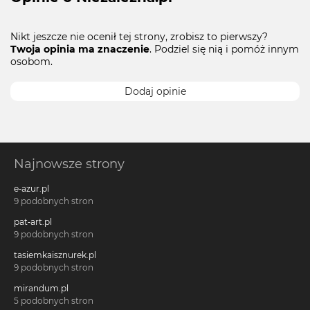
Nikt jeszcze nie ocenił tej strony, zrobisz to pierwszy?
Twoja opinia ma znaczenie
. Podziel się nią i pomóż innym
osobom.
Dodaj opinie
Najnowsze strony
e-azur.pl
9 podobnych stron
pat-art.pl
9 podobnych stron
tasiemkaisznurek.pl
9 podobnych stron
mirandum.pl
5 podobnych stron