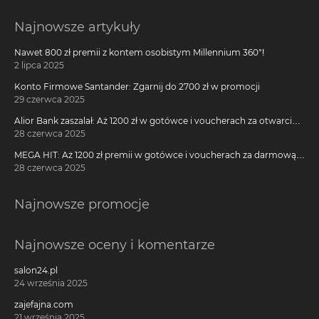
Najnowsze artykuły
Nawet 800 zł premii z kontem osobistym Millennium 360°!
2 lipca 2025
Konto Firmowe Santander: Zgarnij do 2700 zł w promocji
29 czerwca 2025
Alior Bank zaszalał: Aż 1200 zł w gotówce i voucherach za otwarcie
darmowego konta!
28 czerwca 2025
MEGA HIT: Aż 1200 zł premii w gotówce i voucherach za darmową
kartę kredytową Citi Simplicity
28 czerwca 2025
Najnowsze promocje
Najnowsze oceny i komentarze
salon24.pl
24 września 2025
zajefajna.com
21 września 2025