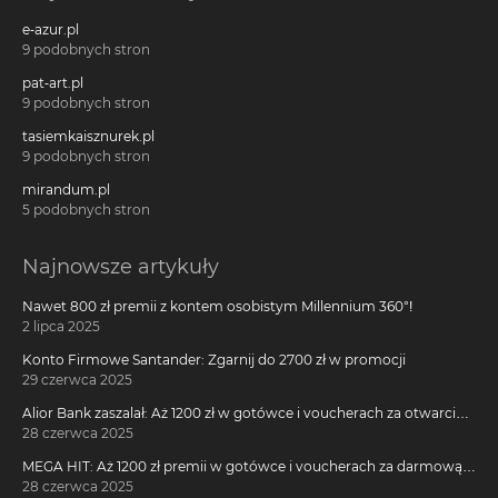
e-azur.pl
9 podobnych stron
pat-art.pl
9 podobnych stron
tasiemkaisznurek.pl
9 podobnych stron
mirandum.pl
5 podobnych stron
Najnowsze artykuły
Nawet 800 zł premii z kontem osobistym Millennium 360°!
2 lipca 2025
Konto Firmowe Santander: Zgarnij do 2700 zł w promocji
29 czerwca 2025
Alior Bank zaszalał: Aż 1200 zł w gotówce i voucherach za otwarcie
darmowego konta!
28 czerwca 2025
MEGA HIT: Aż 1200 zł premii w gotówce i voucherach za darmową
kartę kredytową Citi Simplicity
28 czerwca 2025