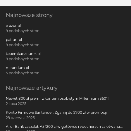
Najnowsze strony
e-azur.pl
9 podobnych stron
pat-art.pl
9 podobnych stron
tasiemkaisznurek.pl
9 podobnych stron
mirandum.pl
5 podobnych stron
Najnowsze artykuły
Nawet 800 zł premii z kontem osobistym Millennium 360°!
2 lipca 2025
Konto Firmowe Santander: Zgarnij do 2700 zł w promocji
29 czerwca 2025
Alior Bank zaszalał: Aż 1200 zł w gotówce i voucherach za otwarcie
darmowego konta!