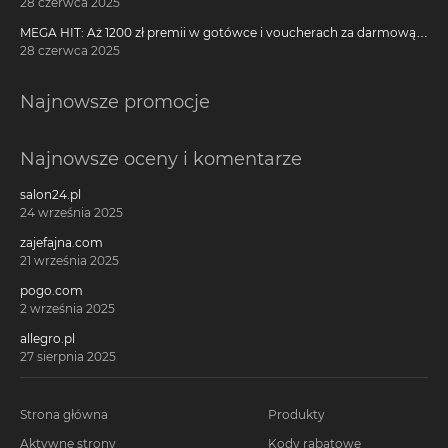
28 czerwca 2025
MEGA HIT: Aż 1200 zł premii w gotówce i voucherach za darmową
kartę kredytową Citi Simplicity
28 czerwca 2025
Najnowsze promocje
Najnowsze oceny i komentarze
salon24.pl
24 września 2025
zajefajna.com
21 września 2025
pogo.com
2 września 2025
allegro.pl
27 sierpnia 2025
Strona główna
Produkty
Aktywne strony
Kody rabatowe