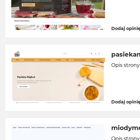
Dodaj opini
pasiekam
Opis stron
Dodaj opini
miodymo
Opis stron