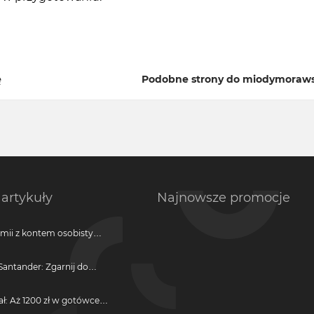
ę
Podobne strony do miodymoraws
artykuły
Najnowsze promocje
emii z kontem osobistym
antander: Zgarnij do
ji
ał: Aż 1200 zł w gotówce i
otwarcie darmowego