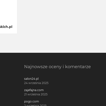
kich.pl
Najnowsze oceny i komentarze
salon24.pl
24 września 2025
zajefajna.com
21 września 2025
pogo.com
2 września 2025