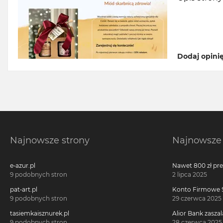
Dodaj opini
Najnowsze strony
Najnowsze 
e-azur.pl
Nawet 800 zł pr
Millennium 360°!
9 podobnych stron
2 lipca 2025
pat-art.pl
Konto Firmowe S
2700 zł w promoc
9 podobnych stron
29 czerwca 2025
tasiemkaisznurek.pl
Alior Bank zaszal
voucherach za 
9 podobnych stron
28 czerwca 2025