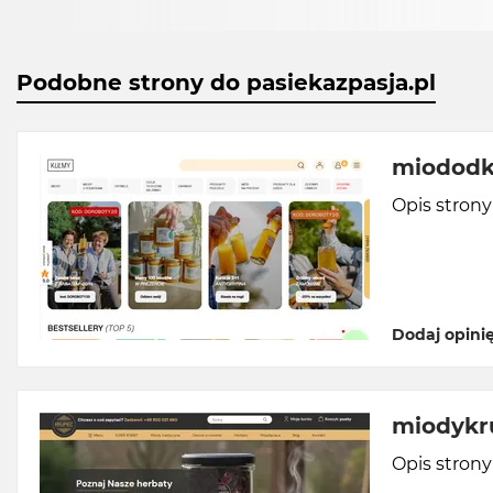
Podobne strony do pasiekazpasja.pl
miododk
Opis stron
Dodaj opini
miodykru
Opis stron