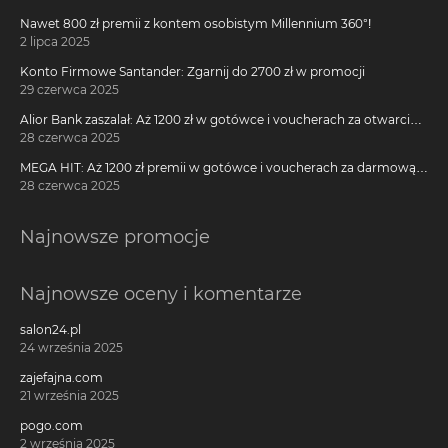
Nawet 800 zł premii z kontem osobistym Millennium 360°!
2 lipca 2025
Konto Firmowe Santander: Zgarnij do 2700 zł w promocji
29 czerwca 2025
Alior Bank zaszalał: Aż 1200 zł w gotówce i voucherach za otwarcie
darmowego konta!
28 czerwca 2025
MEGA HIT: Aż 1200 zł premii w gotówce i voucherach za darmową
kartę kredytową Citi Simplicity
28 czerwca 2025
Najnowsze promocje
Najnowsze oceny i komentarze
salon24.pl
24 września 2025
zajefajna.com
21 września 2025
pogo.com
2 września 2025