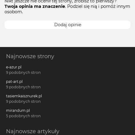
Nikt jeszcze nie ocenił tej strony, zrobisz to pierwszy?
Twoja opinia ma znaczenie
. Podziel się nią i pomóż innym
osobom.
Dodaj opinie
Najnowsze strony
e-azur.pl
9 podobnych stron
pat-art.pl
9 podobnych stron
tasiemkaisznurek.pl
9 podobnych stron
mirandum.pl
5 podobnych stron
Najnowsze artykuły