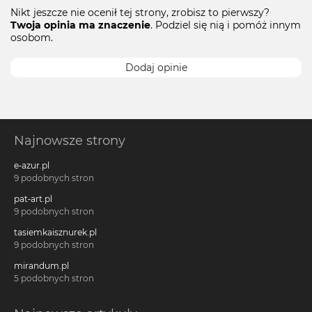
Nikt jeszcze nie ocenił tej strony, zrobisz to pierwszy?
Twoja opinia ma znaczenie
. Podziel się nią i pomóż innym
osobom.
Dodaj opinie
Najnowsze strony
e-azur.pl
9 podobnych stron
pat-art.pl
9 podobnych stron
tasiemkaisznurek.pl
9 podobnych stron
mirandum.pl
5 podobnych stron