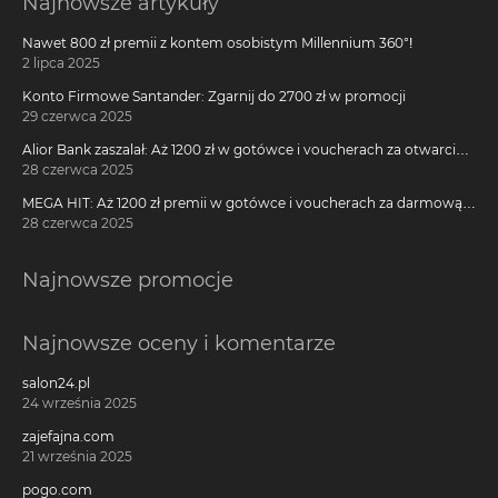
Najnowsze artykuły
Nawet 800 zł premii z kontem osobistym Millennium 360°!
2 lipca 2025
Konto Firmowe Santander: Zgarnij do 2700 zł w promocji
29 czerwca 2025
Alior Bank zaszalał: Aż 1200 zł w gotówce i voucherach za otwarcie
darmowego konta!
28 czerwca 2025
MEGA HIT: Aż 1200 zł premii w gotówce i voucherach za darmową
kartę kredytową Citi Simplicity
28 czerwca 2025
Najnowsze promocje
Najnowsze oceny i komentarze
salon24.pl
24 września 2025
zajefajna.com
21 września 2025
pogo.com