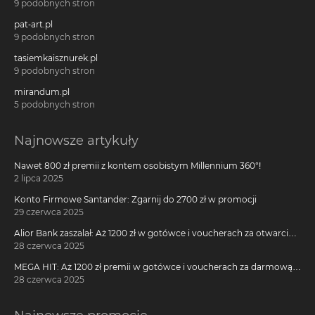
9 podobnych stron
pat-art.pl
9 podobnych stron
tasiemkaisznurek.pl
9 podobnych stron
mirandum.pl
5 podobnych stron
Najnowsze artykuły
Nawet 800 zł premii z kontem osobistym Millennium 360°!
2 lipca 2025
Konto Firmowe Santander: Zgarnij do 2700 zł w promocji
29 czerwca 2025
Alior Bank zaszalał: Aż 1200 zł w gotówce i voucherach za otwarcie
darmowego konta!
28 czerwca 2025
MEGA HIT: Aż 1200 zł premii w gotówce i voucherach za darmową
kartę kredytową Citi Simplicity
28 czerwca 2025