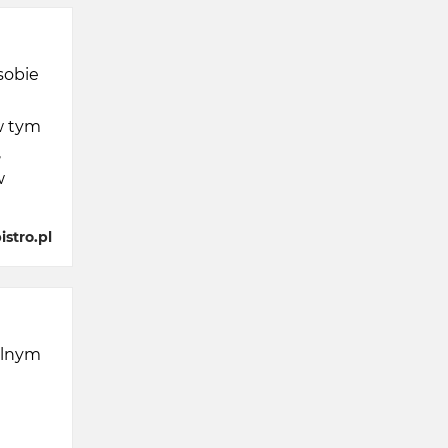
 sobie
w tym
,
w
stro.pl
ólnym