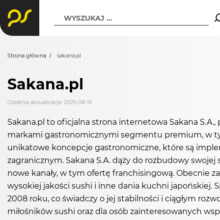
WYSZUKAJ ...
Strona główna
sakana.pl
Sakana.pl
Ostatnia aktualizacja: 2025-08-15
Sakana.pl to oficjalna strona internetowa Sakana S.A., p
markami gastronomicznymi segmentu premium, w tym 
unikatowe koncepcje gastronomiczne, które są imple
zagranicznym. Sakana S.A. dąży do rozbudowy swojej sie
nowe kanały, w tym ofertę franchisingową. Obecnie zar
wysokiej jakości sushi i inne dania kuchni japońskie
2008 roku, co świadczy o jej stabilności i ciągłym rozw
miłośników sushi oraz dla osób zainteresowanych wsp