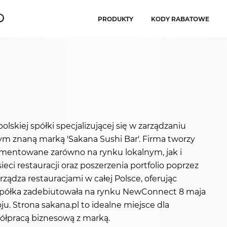
PRODUKTY
KODY RABATOWE
olskiej spółki specjalizującej się w zarządzaniu
znaną marką 'Sakana Sushi Bar'. Firma tworzy
mentowane zarówno na rynku lokalnym, jak i
ci restauracji oraz poszerzenia portfolio poprzez
ządza restauracjami w całej Polsce, oferując
j. Spółka zadebiutowała na rynku NewConnect 8 maja
oju. Strona sakana.pl to idealne miejsce dla
ółpracą biznesową z marką.