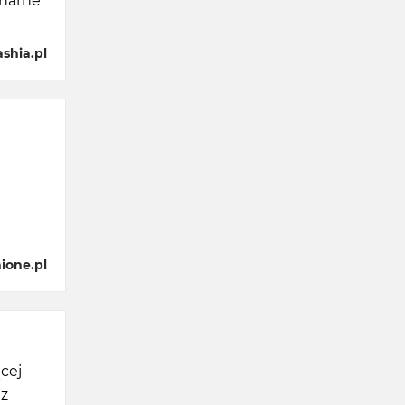
inarne
shia.pl
ione.pl
cej
 z