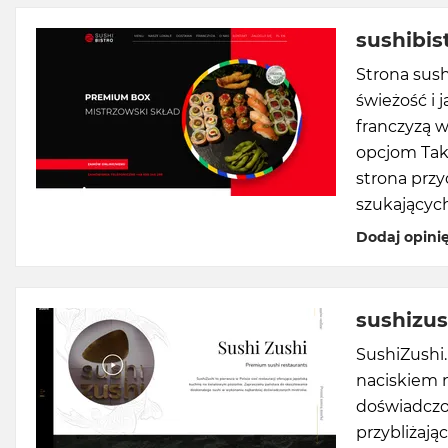
sushibist
Strona sush
świeżość i 
franczyzą w
opcjom Take
strona przy
szukającyc
Dodaj opini
sushizus
SushiZushi.
naciskiem n
doświadczo
przybliżając