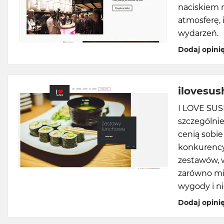
naciskiem n
atmosferę, 
wydarzeń.
Dodaj opini
ilovesush
I LOVE SUS
szczególnie
cenią sobie
konkurency
zestawów, w
zarówno mi
wygody i 
Dodaj opini