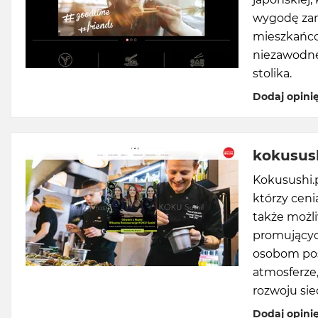
wygodę zam
mieszkańco
niezawodne
stolika.
Dodaj opini
kokusush
Kokusushi.p
którzy ceni
także możl
promującyc
osobom po
atmosferze
rozwoju siec
Dodaj opini