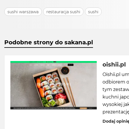
sushi warszawa
restauracja sushi
sushi
Podobne strony do sakana.pl
oishii.pl
Oishii.pl u
odbiorem os
tym zestaw
kuchni japo
wysokiej ja
prezentację
Dodaj opini