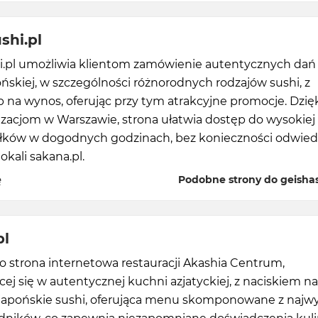
shi.pl
i.pl umożliwia klientom zamówienie autentycznych dań
ńskiej, w szczególności różnorodnych rodzajów sushi, z
 na wynos, oferując przy tym atrakcyjne promocje. Dzię
izacjom w Warszawie, strona ułatwia dostęp do wysokiej
siłków w dogodnych godzinach, bez konieczności odwied
okali sakana.pl.
ę
Podobne strony do geishas
pl
to strona internetowa restauracji Akashia Centrum,
ącej się w autentycznej kuchni azjatyckiej, z naciskiem na
 japońskie sushi, oferująca menu skomponowane z najwy