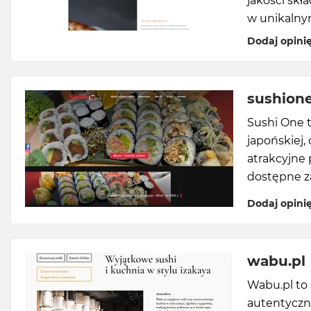
jakości sk
w unikalny
Dodaj opini
sushione
Sushi One t
japońskiej,
atrakcyjne 
dostępne za
Dodaj opini
wabu.pl
Wabu.pl to 
autentyczne