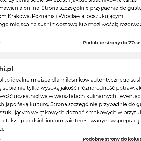
awiania online. Strona szczególnie przypadnie do gust
m Krakowa, Poznania i Wrocławia, poszukującym
go miejsca na sushi z dostawą lub możliwością rezerwac
ę
Podobne strony do 77su
i.pl
l to idealne miejsce dla miłośników autentycznego sush
ą sobie nie tylko wysoką jakość i różnorodność potraw, al
iwość uczestnictwa w warsztatach kulinarnych i eventa
h japońską kulturę. Strona szczególnie przypadnie do g
szukującym wyjątkowych doznań smakowych w przytul
, a także przedsiębiorcom zainteresowanym współpracą 
i.
ę
Podobne strony do kokus