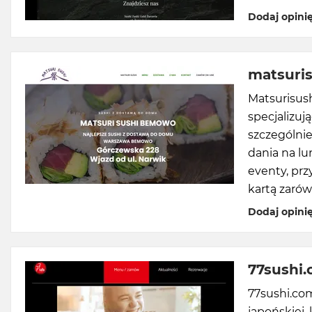
Dodaj opini
matsuris
Matsurisush
specjalizuj
szczególnie
dania na lu
eventy, prz
kartą zarów
Dodaj opini
77sushi
77sushi.com
japońskiej,