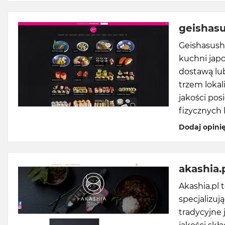
geishasu
Geishasush
kuchni japo
dostawą lub
trzem lokal
jakości po
fizycznych l
Dodaj opini
akashia.
Akashia.pl 
specjalizuj
tradycyjne