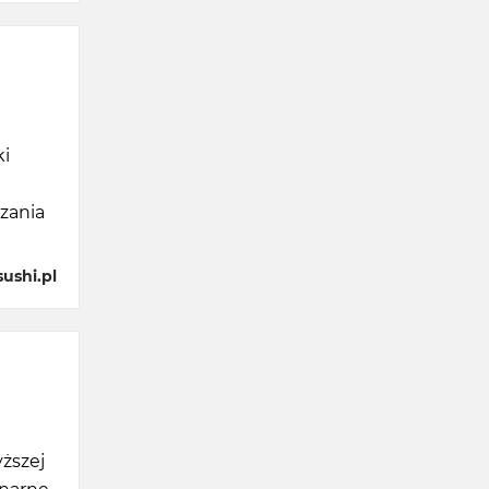
ki
zania
ushi.pl
ższej