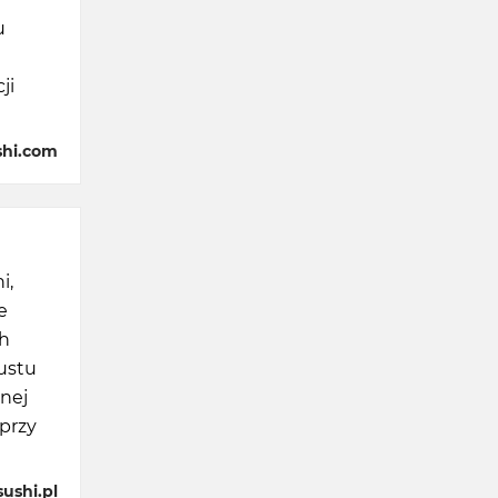
u
ji
shi.com
i,
e
ch
ustu
nej
przy
ushi.pl