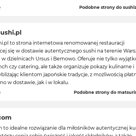
ę
Podobne strony do sushiz
ushi.pl
i.pl to strona internetowa renomowanej restauracji
ącej się w dostawie autentycznego sushi na terenie Wars
 w dzielnicach Ursus i Bemowo. Oferuje nie tylko wyjąt
nch czy catering, ale także organizuje pokazy kulinarne i
ybliżając klientom japońskie tradycje, z możliwością płat
no w dostawie, jak i w lokalu.
ę
Podobne strony do matsuris
.com
 to idealne rozwiązanie dla miłośników autentycznej k
 którzy cenią sobie świeżość i jakość składników, a także