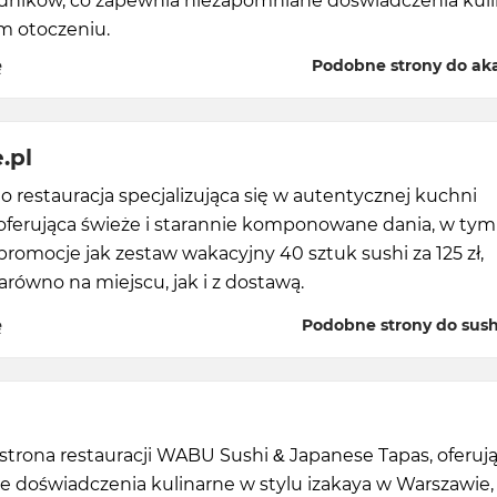
ładników, co zapewnia niezapomniane doświadczenia kul
m otoczeniu.
ę
Podobne strony do aka
.pl
o restauracja specjalizująca się w autentycznej kuchni
 oferująca świeże i starannie komponowane dania, w tym
promocje jak zestaw wakacyjny 40 sztuk sushi za 125 zł,
równo na miejscu, jak i z dostawą.
ę
Podobne strony do sush
strona restauracji WABU Sushi & Japanese Tapas, oferują
 doświadczenia kulinarne w stylu izakaya w Warszawie,