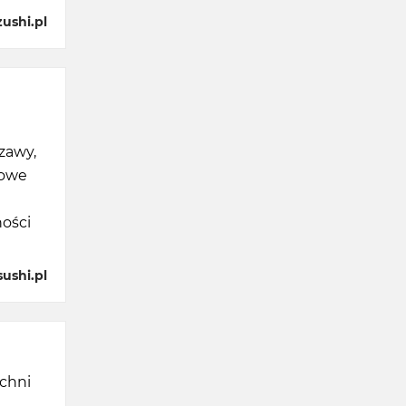
ushi.pl
zawy,
kowe
ności
ushi.pl
uchni