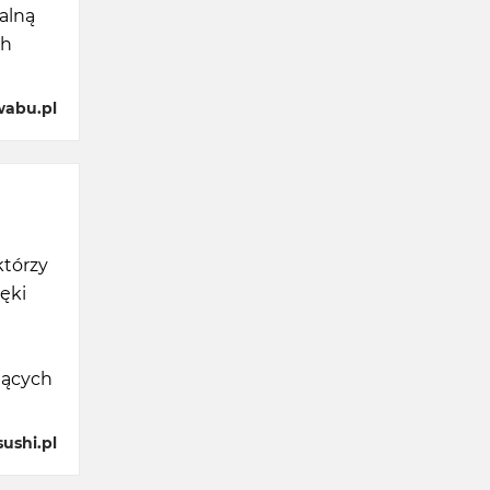
alną
ch
wabu.pl
którzy
ięki
jących
ushi.pl