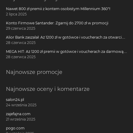
Nawet 800 zł premii z kontem osobistym Millennium 360°!
2 lipca 2025
Konto Firmowe Santander: Zgarnij do 2700 zł w promocji
29 czerwca 2025
Alior Bank zaszalał: Aż 1200 zł w gotówce i voucherach za otwarcie
darmowego konta!
28 czerwca 2025
MEGA HIT: Aż 1200 zł premii w gotówce i voucherach za darmową
kartę kredytową Citi Simplicity
28 czerwca 2025
Najnowsze promocje
Najnowsze oceny i komentarze
salon24.pl
24 września 2025
zajefajna.com
21 września 2025
pogo.com