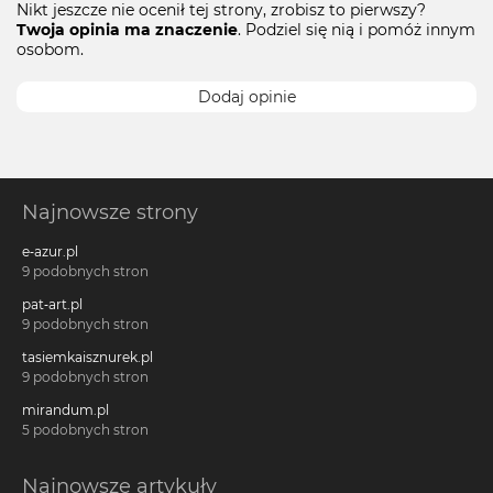
Nikt jeszcze nie ocenił tej strony, zrobisz to pierwszy?
Twoja opinia ma znaczenie
. Podziel się nią i pomóż innym
osobom.
Dodaj opinie
Najnowsze strony
e-azur.pl
9 podobnych stron
pat-art.pl
9 podobnych stron
tasiemkaisznurek.pl
9 podobnych stron
mirandum.pl
5 podobnych stron
Najnowsze artykuły