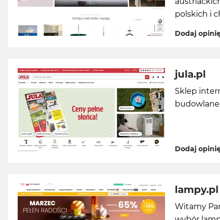
austriackic
polskich i 
Dodaj opini
jula.pl
Sklep inter
budowlane, 
Dodaj opini
lampy.pl
Witamy Pań
wybór lamp,