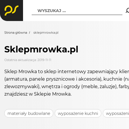
WYSZUKAJ ...
Strona główna
sklepmrowka.pl
Sklepmrowka.pl
Ostatnia aktualizacja: 2019-11-11
Sklep Mrowka to sklep internetowy zapewniający klie
(armatura, panele prysznicowe i akcesoria), kuchnie (n
zlewozmywaki), wnętrza i ogrody (meble, żaluzje), farb
znajdziesz w Sklepie Mrowka.
materiały budowlane
wyposażenie kuchni
wyposażenie