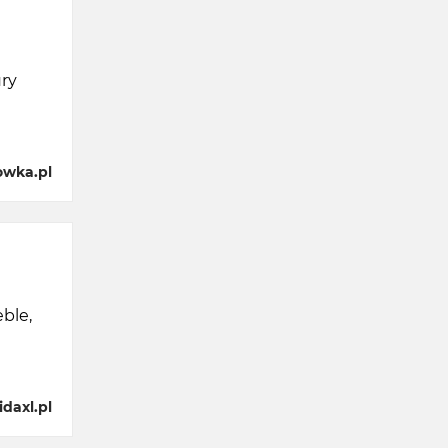
ury
owka.pl
ble,
daxl.pl