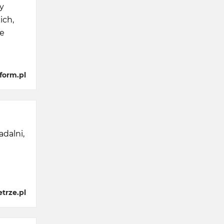
y
ich,
je
form.pl
dalni,
trze.pl