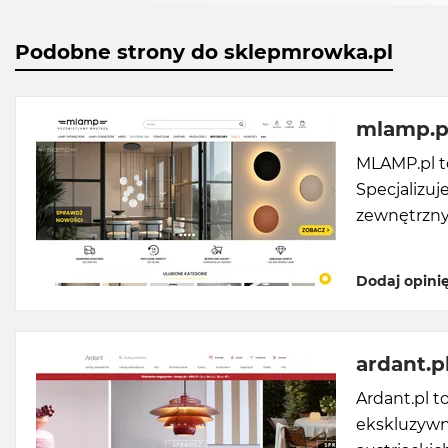
Podobne strony do sklepmrowka.pl
mlamp.p
MLAMP.pl to
Specjalizuj
zewnętrzny
Dodaj opini
ardant.p
Ardant.pl t
ekskluzywn