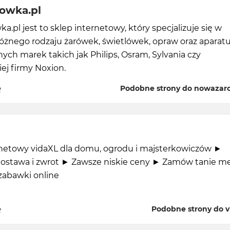
owka.pl
.pl jest to sklep internetowy, który specjalizuje się w
óżnego rodzaju żarówek, świetlówek, opraw oraz aparat
h marek takich jak Philips, Osram, Sylvania czy
ej firmy Noxion.
ę
Podobne strony do nowazar
rnetowy vidaXL dla domu, ogrodu i majsterkowiczów ►
stawa i zwrot ► Zawsze niskie ceny ► Zamów tanie me
 zabawki online
ę
Podobne strony do vi