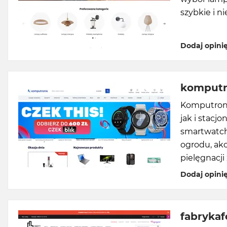
szybkie i n
Dodaj opini
komputr
Komputroni
jak i stacj
smartwatche
ogrodu, akc
pielęgnacji
Dodaj opini
fabrykaf