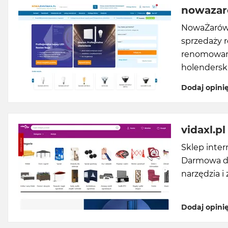
nowazar
NowaŻarówka
sprzedaży r
renomowanyc
holenderski
Dodaj opini
vidaxl.pl
Sklep inte
Darmowa do
narzędzia i
Dodaj opini