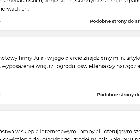
h, amerykańskich, angielskich, skandynawskich, hiszpańs
chorwackich.
ę
Podobne strony do ar
netowy firmy Jula - w jego ofercie znajdziemy m.in. artyk
wyposażenie wnętrz i ogrodu, oświetlenia czy narzędzi
ę
Podobne strony do 
stwa w sklepie internetowym Lampy.pl - oferującym sz
 oświetlenia dekoracyjnego i źródeł światła. Zakupy u na