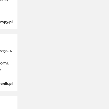
ampy.pl
owych,
domu i
o
onik.pl