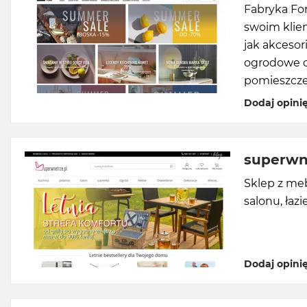
Fabryka For
swoim klie
jak akcesor
ogrodowe c
pomieszcze
Dodaj opini
superwn
Sklep z meb
salonu, łazi
Dodaj opini