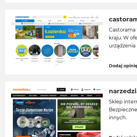
castoram
Castorama 
kraju. W o
urządzenia
Dodaj opini
narzedzi
Sklep inter
Bezpieczne 
innych.