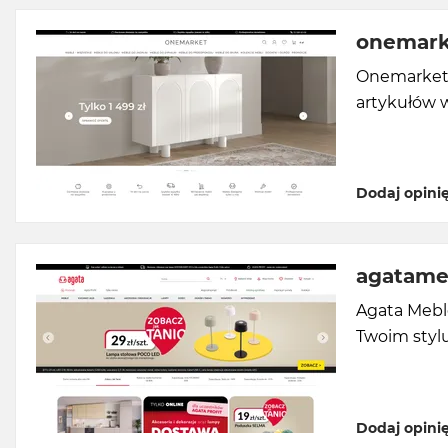
onemark
Onemarket.p
artykułów 
Dodaj opini
agatame
Agata Mebl
Twoim stylu
Dodaj opini