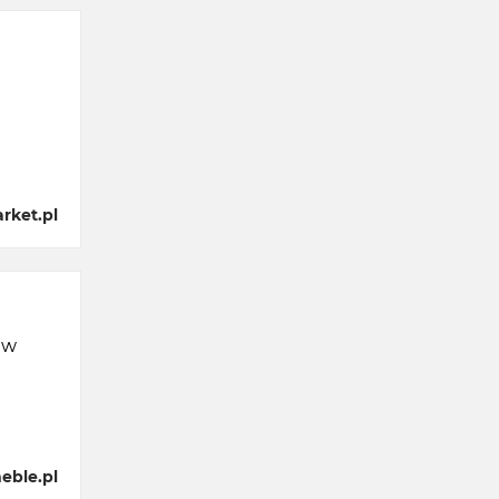
rket.pl
 w
eble.pl