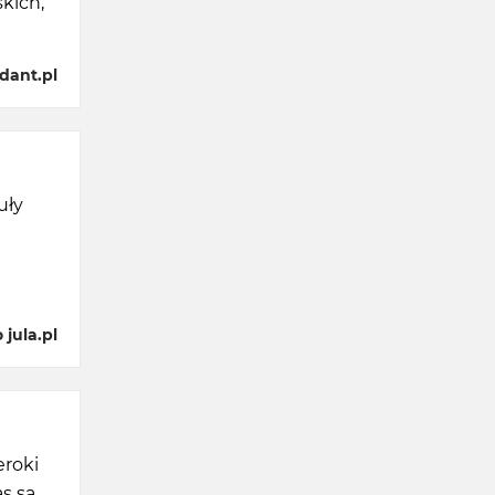
kich,
dant.pl
uły
a
jula.pl
eroki
s są