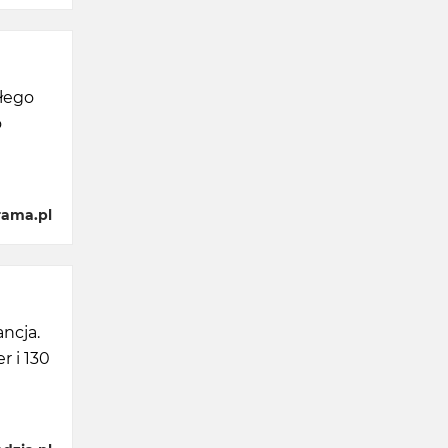
ałego
o
rama.pl
ncja.
r i 130