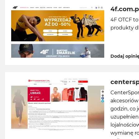
4f.com.p
4F OTCF to
produkty dl
Dodaj opini
centersp
CenterSport
akcesoriów
godzin, co 
uzupełnien
lojalnościo
wymianę ro