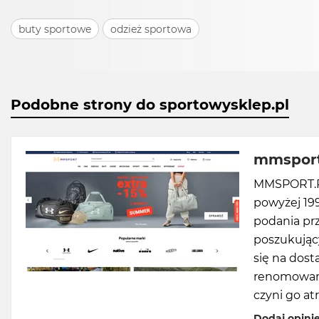
buty sportowe
odzież sportowa
Podobne strony do sportowysklep.pl
mmsport
MMSPORT.PL
powyżej 199
podania prz
poszukując
się na dost
renomowany
czyni go a
Dodaj opini