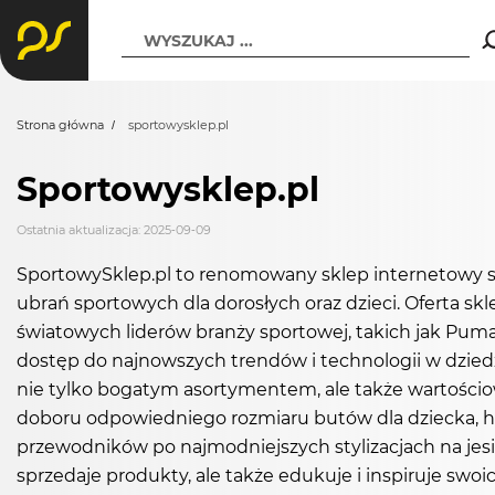
WYSZUKAJ ...
Strona główna
sportowysklep.pl
Sportowysklep.pl
Ostatnia aktualizacja: 2025-09-09
SportowySklep.pl to renomowany sklep internetowy s
ubrań sportowych dla dorosłych oraz dzieci. Oferta s
światowych liderów branży sportowej, takich jak Puma,
dostęp do najnowszych trendów i technologii w dziedzi
nie tylko bogatym asortymentem, ale także wartościow
doboru odpowiedniego rozmiaru butów dla dziecka, hi
przewodników po najmodniejszych stylizacjach na jesi
sprzedaje produkty, ale także edukuje i inspiruje sw