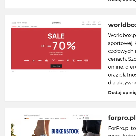
worldbox
Worldbox.p
sportowej, 
czołowych m
cenach. Sz
online, ofe
oraz płatn
dla aktywny
Dodaj opini
forpro.pl
ForPro.pl t