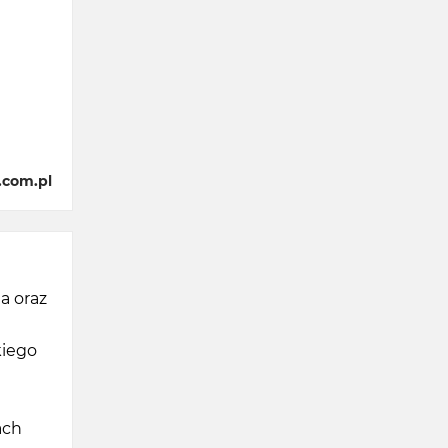
.com.pl
a oraz
kiego
ach