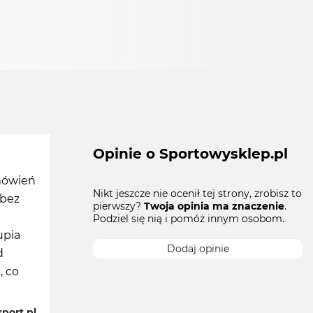
Opinie o Sportowysklep.pl
mówień
Nikt jeszcze nie ocenił tej strony, zrobisz to
 bez
pierwszy?
Twoja opinia ma znaczenie
.
Podziel się nią i pomóż innym osobom.
upia
Dodaj opinie
d
 co
port.pl