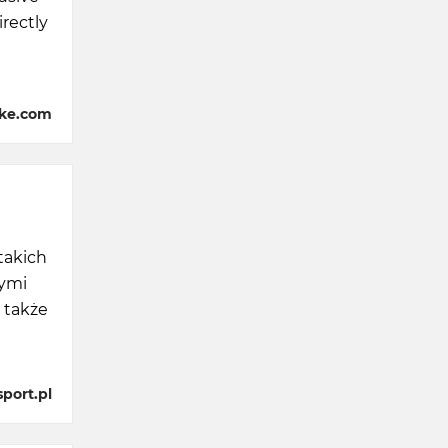
irectly
ike.com
takich
nymi
 także
port.pl