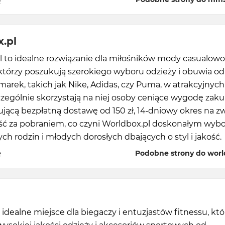
.pl
l to idealne rozwiązanie dla miłośników mody casualowo
którzy poszukują szerokiego wyboru odzieży i obuwia od
arek, takich jak Nike, Adidas, czy Puma, w atrakcyjnych
czególnie skorzystają na niej osoby ceniące wygodę za
rującą bezpłatną dostawę od 150 zł, 14-dniowy okres na z
ość za pobraniem, co czyni Worldbox.pl doskonałym wy
ch rodzin i młodych dorosłych dbających o styl i jakość.
ę
Podobne strony do worl
o idealne miejsce dla biegaczy i entuzjastów fitnessu, któ