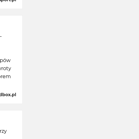
-
kupów
wroty
borem
dbox.pl
rzy