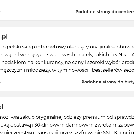
ę
Podobne strony do centers
.pl
 to polski sklep internetowy oferujący oryginalne obuwie
rtową od wiodących światowych marek, takich jak Nike, 
z naciskiem na konkurencyjne ceny i szeroki wybór pro
 mężczyzn i młodzieży, w tym nowości i bestsellerów sez
ę
Podobne strony do buty
pl
żliwia zakup oryginalnej odzieży premium od sprawd
ybką dostawą i 30-dniowym darmowym zwrotem, zapew
zpieczeństwo transakcji przez szyfrowanie SSL. Klienci