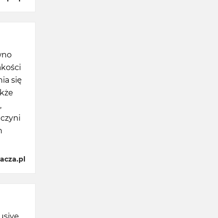
wno
akości
ia się
akże
,
 czyni
h
acza.pl
usive