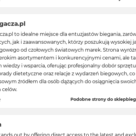
gacza.pl
za.pl to idealne miejsce dla entuzjastów biegania, zaró
ych, jak i zaawansowanych, którzy poszukują wysokiej j
egowego od czołowych światowych marek. Strona wyróżn
szerokim asortymentem i konkurencyjnymi cenami, ale t
iedzy i wsparcia, oferując profesjonalny dobór sprzętu
orady dietetyczne oraz relacje z wydarzeń biegowych, co
sowym źródłem dla osób dążących do osiągnięcia swoic
 celów.
ę
Podobne strony do sklepbieg
m
ands out by offering direct access to the latest and excl