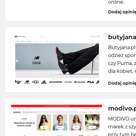
online.
Dodaj opini
butyjana
Butyjana.pl
odzież spo
czy Puma, 
dla kobiet,
Dodaj opini
modivo.
MODIVO umo
marek z sz
przy tym be