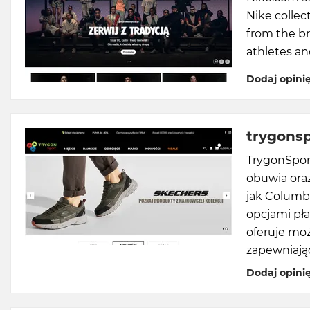
Nike collec
from the br
athletes an
Dodaj opini
trygonsp
TrygonSport
obuwia oraz
jak Columbi
opcjami pła
oferuje moż
zapewniając
Dodaj opini