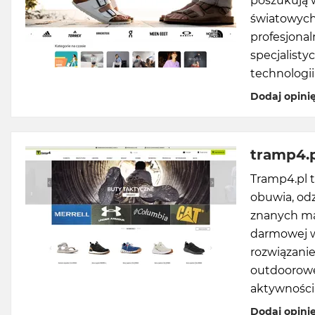
poszukują w
światowych 
profesjona
specjalist
technologii
Dodaj opini
tramp4.
Tramp4.pl t
obuwia, odz
znanych mar
darmowej wy
rozwiązanie
outdoorowe 
aktywnością
Dodaj opini