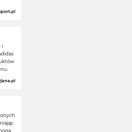
port.pl
 i
Adidas
duktów
onu.
jana.pl
zonych
niając
 mogą