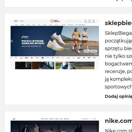
sklepbie
SklepBiegac
początkując
sprzętu bi
nie tylko 
bogactwem w
recenzje, p
ją komplek
sportowych
Dodaj opini
nike.co
Nike.com st