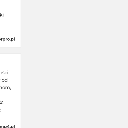
ki
rpro.pl
ości
y od
enom,
e
ci
z
amp4.pl