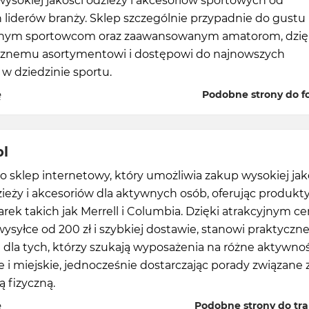
ysokiej jakości odzieży i akcesoriów sportowych od
liderów branży. Sklep szczególnie przypadnie do gustu
lnym sportowcom oraz zaawansowanym amatorom, dzię
ycznemu asortymentowi i dostępowi do najnowszych
 w dziedzinie sportu.
ę
Podobne strony do fo
pl
o sklep internetowy, który umożliwia zakup wysokiej jak
ieży i akcesoriów dla aktywnych osób, oferując produkt
ek takich jak Merrell i Columbia. Dzięki atrakcyjnym c
syłce od 200 zł i szybkiej dostawie, stanowi praktyczn
 dla tych, którzy szukają wyposażenia na różne aktywnoś
i miejskie, jednocześnie dostarczając porady związane 
 fizyczną.
ę
Podobne strony do tr