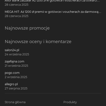
Alior Bank zaszalał: Aż 1200 zł w gotówce i voucherach za otwarcie
darmowego konta!
28 czerwca 2025
MEGA HIT: Aż 1200 zł premii w gotówce i voucherach za darmową
kartę kredytową Citi Simplicity
28 czerwca 2025
Najnowsze promocje
Najnowsze oceny i komentarze
salon24.pl
24 września 2025
zajefajna.com
21 września 2025
pogo.com
2 września 2025
allegro.pl
27 sierpnia 2025
Strona główna
Produkty