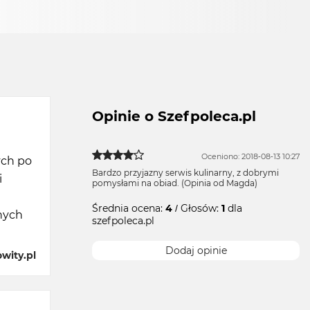
Opinie o Szefpoleca.pl
Oceniono: 2018-08-13 10:27
ych po
Bardzo przyjazny serwis kulinarny, z dobrymi
i
pomysłami na obiad. (Opinia od Magda)
Średnia ocena:
4
/ Głosów:
1
dla
nych
szefpoleca.pl
Dodaj opinie
wity.pl