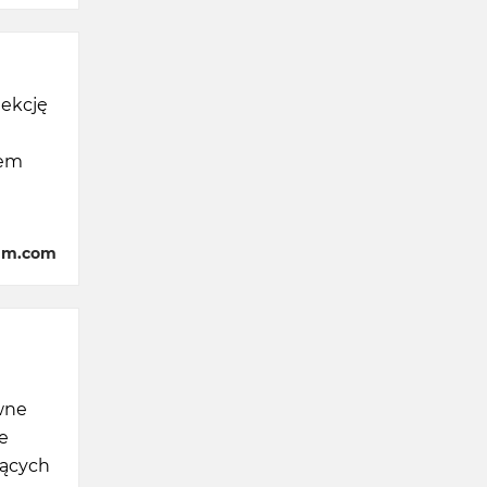
lekcję
łem
am.com
ówne
e
zących