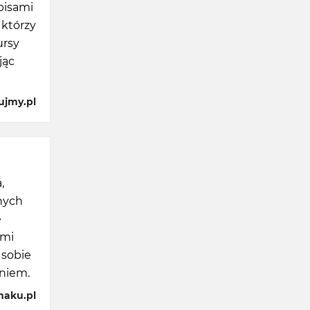
pisami
 którzy
ursy
jąc
ujmy.pl
,
znych
e
ami
 sobie
niem.
maku.pl