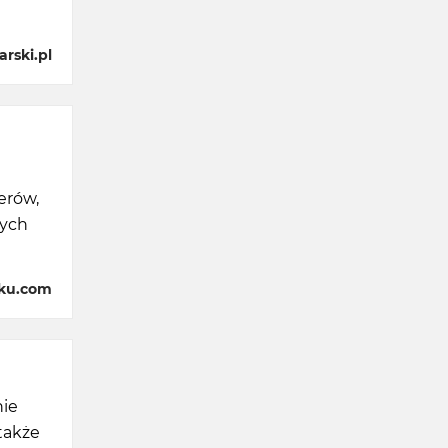
rski.pl
erów,
tych
aku.com
nie
 także