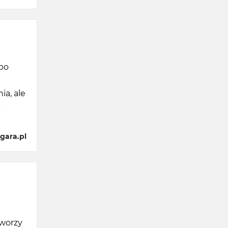
po
ia, ale
ć
gara.pl
tworzy