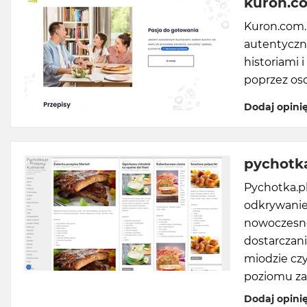
kuron.c
Kuron.com.
autentyczn
historiami 
poprzez oso
Dodaj opini
pychotka
Pychotka.pl
odkrywanie
nowoczesne
dostarczani
miodzie czy
poziomu za
Dodaj opini