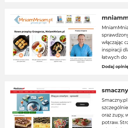
mniamm
MniamMniam
sprawdzony
włączając c
inspiracji 
łatwych do
Dodaj opini
smaczny
Smaczny.pl 
szczególnie
oraz zupy, 
potraw. Str