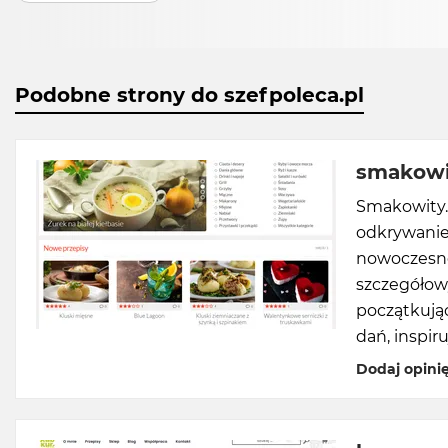
Podobne strony do szefpoleca.pl
smakowi
Smakowity.p
odkrywanie
nowoczesne,
szczegółow
początkują
dań, inspi
Dodaj opini