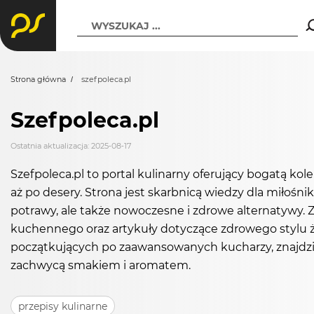
WYSZUKAJ ...
Strona główna
szefpoleca.pl
Szefpoleca.pl
Ostatnia aktualizacja: 2025-08-17
Szefpoleca.pl to portal kulinarny oferujący bogatą kol
aż po desery. Strona jest skarbnicą wiedzy dla miłośni
potrawy, ale także nowoczesne i zdrowe alternatywy. Z
kuchennego oraz artykuły dotyczące zdrowego stylu życ
początkujących po zaawansowanych kucharzy, znajdzie
zachwycą smakiem i aromatem.
przepisy kulinarne