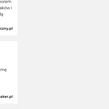
yborem
aków i
dą
czny.pl
gamę
aker.pl