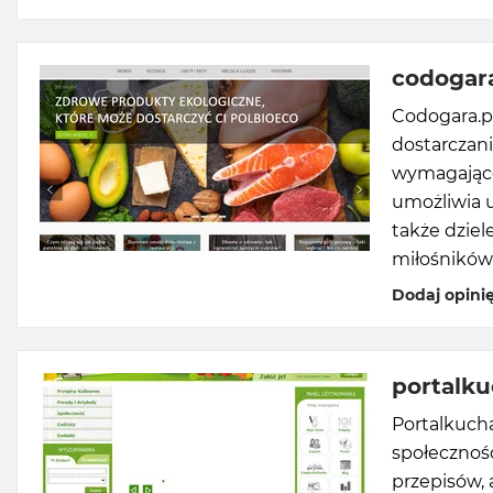
codogara
Codogara.pl
dostarczan
wymagające,
umożliwia u
także dziel
miłośników
Dodaj opini
portalku
Portalkucha
społecznośc
przepisów, 