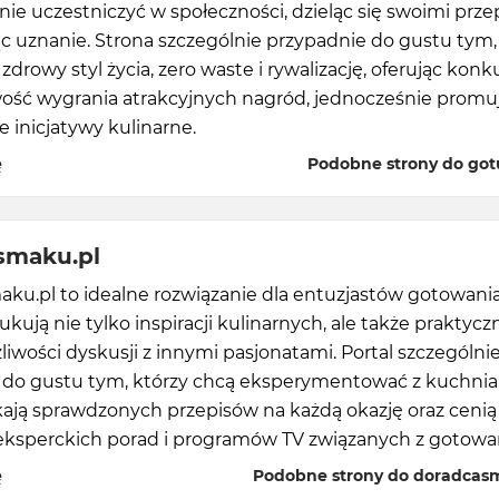
ie uczestniczyć w społeczności, dzieląc się swoimi prze
c uznanie. Strona szczególnie przypadnie do gustu tym,
 zdrowy styl życia, zero waste i rywalizację, oferując konk
wość wygrania atrakcyjnych nagród, jednocześnie promu
 inicjatywy kulinarne.
ę
Podobne strony do got
smaku.pl
ku.pl to idealne rozwiązanie dla entuzjastów gotowania
ukują nie tylko inspiracji kulinarnych, ale także praktyc
liwości dyskusji z innymi pasjonatami. Portal szczególni
 do gustu tym, którzy chcą eksperymentować z kuchni
kają sprawdzonych przepisów na każdą okazję oraz cenią
eksperckich porad i programów TV związanych z gotowa
ę
Podobne strony do doradcas