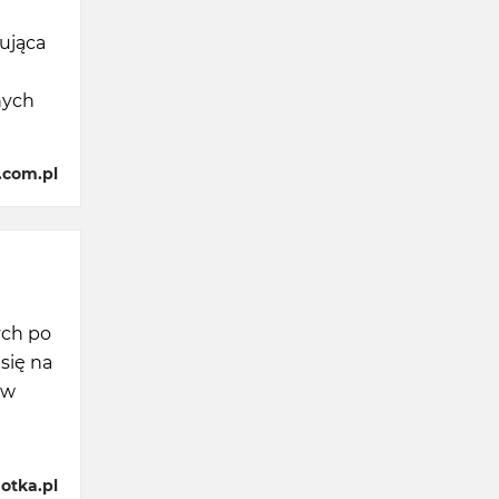
ująca
nych
.com.pl
ych po
się na
 w
otka.pl