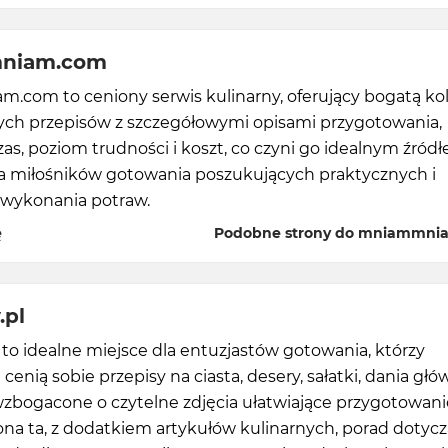
niam.com
.com to ceniony serwis kulinarny, oferujący bogatą ko
ch przepisów z szczegółowymi opisami przygotowania,
zas, poziom trudności i koszt, co czyni go idealnym źród
dla miłośników gotowania poszukujących praktycznych i
 wykonania potraw.
ę
Podobne strony do mniammni
.pl
to idealne miejsce dla entuzjastów gotowania, którzy
 cenią sobie przepisy na ciasta, desery, sałatki, dania gł
wzbogacone o czytelne zdjęcia ułatwiające przygotowani
ona ta, z dodatkiem artykułów kulinarnych, porad dotyc