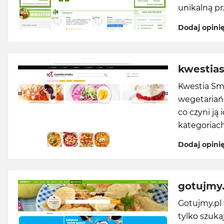
unikalną p
Dodaj opini
kwestia
Kwestia Sm
wegetariańs
co czyni ją
kategoriach
Dodaj opini
gotujmy.
Gotujmy.pl 
tylko szuka