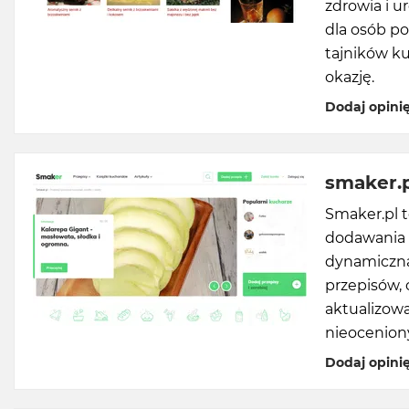
zdrowia i u
dla osób p
tajników k
okazję.
Dodaj opini
smaker.
Smaker.pl t
dodawania 
dynamiczną
przepisów,
aktualizowan
nieoceniony
Dodaj opini