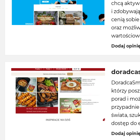
chcą aktywn
i zdobywają
cenią sobie
oraz możli
wartościowe
Dodaj opini
doradca
DoradcaSma
którzy posz
porad i moż
przypadnie
świata, szu
dostęp do 
Dodaj opini