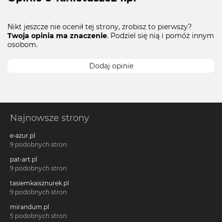
Nikt jeszcze nie ocenił tej strony, zrobisz to pierwszy?
Twoja opinia ma znaczenie
. Podziel się nią i pomóż innym
osobom.
Dodaj opinie
Najnowsze strony
e-azur.pl
9 podobnych stron
pat-art.pl
9 podobnych stron
tasiemkaisznurek.pl
9 podobnych stron
mirandum.pl
5 podobnych stron