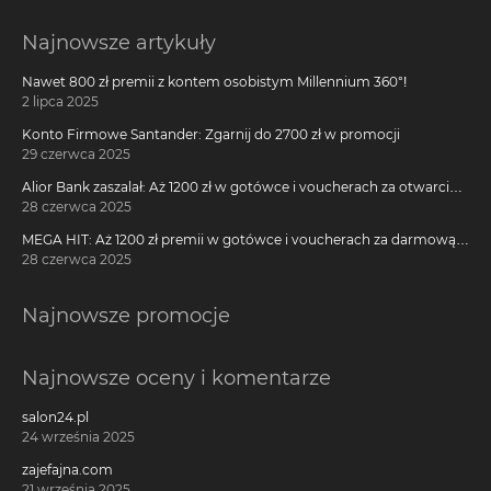
Najnowsze artykuły
Nawet 800 zł premii z kontem osobistym Millennium 360°!
2 lipca 2025
Konto Firmowe Santander: Zgarnij do 2700 zł w promocji
29 czerwca 2025
Alior Bank zaszalał: Aż 1200 zł w gotówce i voucherach za otwarcie
darmowego konta!
28 czerwca 2025
MEGA HIT: Aż 1200 zł premii w gotówce i voucherach za darmową
kartę kredytową Citi Simplicity
28 czerwca 2025
Najnowsze promocje
Najnowsze oceny i komentarze
salon24.pl
24 września 2025
zajefajna.com
21 września 2025